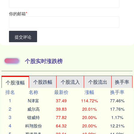
你的邮箱
*
提交评论
个股实时涨跌榜
个股跌幅
个股流入
个股流出
换手率
个股涨幅
排名
名称
最新价
涨幅
换手率
1
N津富
37.49
114.72%
77.46%
2
威尔高
39.83
20.01%
17.76%
3
锴威特
77.82
20.00%
1.17%
4
科翔股份
64.32
20.00%
12.21%
5