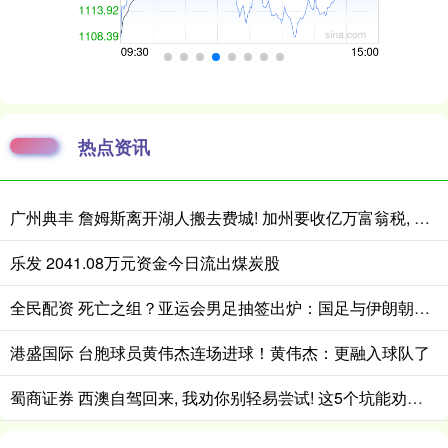
热点资讯
广州典丰 詹姆斯离开湖人搬去费城! 加州要收亿万富翁税, 搬走也白搭?
乐发 2041.08万元资金今日流出煤炭股
全民配资 死亡之组？亚运会男足抽签出炉：国足与伊朗朝鲜同组！将战阿联酋
港盛国际 台胞球员黄伟杰连场进球！黄伟杰：更融入球队了
蜀商证券 西澳自驾回来, 我劝你别轻易尝试! 这5个坑能劝退80%的人