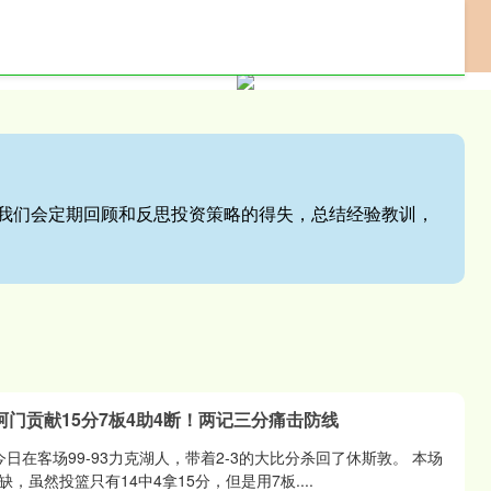
网上配资门户
专业配资服务
股票配资网站
站,我们会定期回顾和反思投资策略的得失，总结经验教训，
阿门贡献15分7板4助4断！两记三分痛击防线
今日在客场99-93力克湖人，带着2-3的大比分杀回了休斯敦。 本场
虽然投篮只有14中4拿15分，但是用7板....