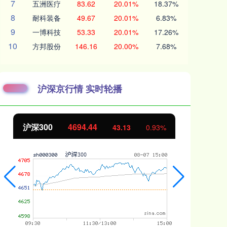
7
五洲医疗
83.62
20.01%
18.37%
8
耐科装备
49.67
20.01%
6.83%
9
一博科技
53.33
20.01%
17.26%
10
方邦股份
146.16
20.00%
7.68%
沪深京行情 实时轮播
北证50
1134.24
创
11.37
1.01%