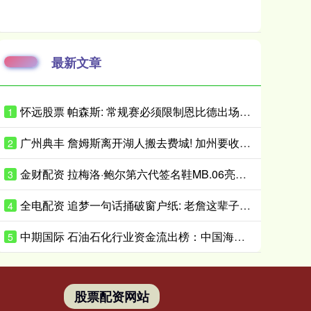
最新文章
怀远股票 帕森斯: 常规赛必须限制恩比德出场时间 打40场&每场25分钟就行了
1
广州典丰 詹姆斯离开湖人搬去费城! 加州要收亿万富翁税, 搬走也白搭?
2
金财配资 拉梅洛·鲍尔第六代签名鞋MB.06亮相 首发配色将于近日小面积发售
3
全电配资 追梦一句话捅破窗户纸: 老詹这辈子都不会穿勇士球衣
4
中期国际 石油石化行业资金流出榜：中国海油等5股净流出资金超5000万元
5
股票配资网站