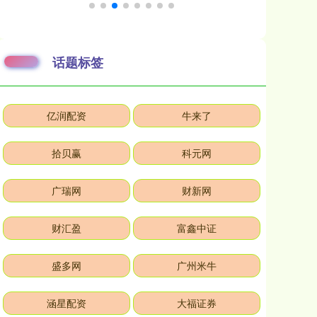
话题标签
亿润配资
牛来了
拾贝赢
科元网
广瑞网
财新网
财汇盈
富鑫中证
盛多网
广州米牛
涵星配资
大福证券