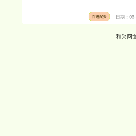
日期：06-
百进配资
和兴网
深证成指
14311.01
.68
1.02%
200.89
1