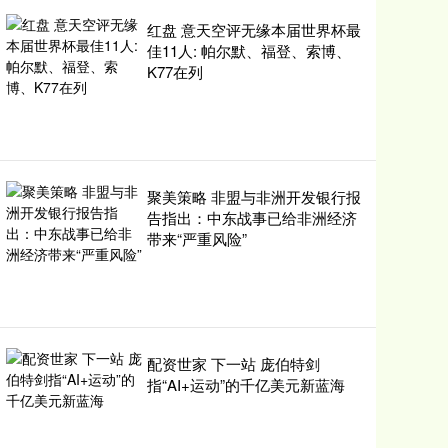
红盘 意天空评无缘本届世界杯最
佳11人: 帕尔默、福登、索博、
K77在列
聚美策略 非盟与非洲开发银行报
告指出：中东战事已给非洲经济
带来“严重风险”
配资世家 下一站 庞伯特剑
指“AI+运动”的千亿美元新蓝海