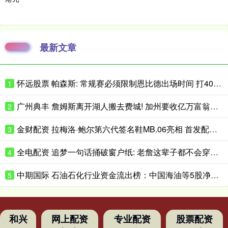
最新文章
怀远股票 帕森斯: 常规赛必须限制恩比德出场时间 打40场&每场25分钟就行了
1
广州典丰 詹姆斯离开湖人搬去费城! 加州要收亿万富翁税, 搬走也白搭?
2
金财配资 拉梅洛·鲍尔第六代签名鞋MB.06亮相 首发配色将于近日小面积发售
3
全电配资 追梦一句话捅破窗户纸: 老詹这辈子都不会穿勇士球衣
4
中期国际 石油石化行业资金流出榜：中国海油等5股净流出资金超5000万元
5
和兴
网上配资
专业配资
股票配资