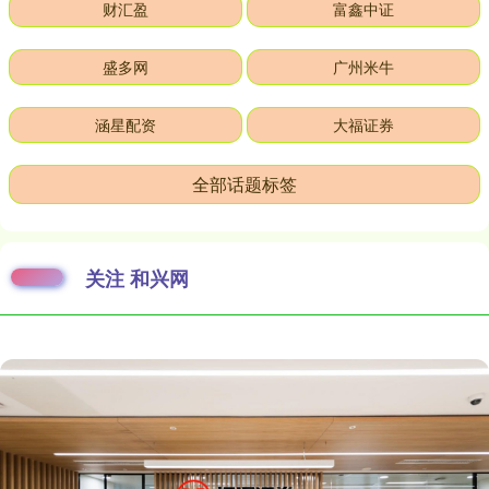
财汇盈
富鑫中证
盛多网
广州米牛
涵星配资
大福证券
全部话题标签
关注 和兴网