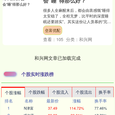
会“睡”得那么好？
很多人全麻醒来后，都会由衷感慨“睡得
太安稳了，全程无梦，比平时的深度睡
眠还要踏实”。其实这份让人羡慕的“完美
睡眠”，从来不是药物的偶然作用，核心
垒富优配
是麻醉医生的全程....
查看：
105
分类：
和兴网
和兴网文章已加载完成
个股实时涨跌榜
个股跌幅
个股流入
个股流出
换手率
个股涨幅
排名
名称
最新价
涨幅
换手率
1
N津富
37.49
114.72%
77.46%