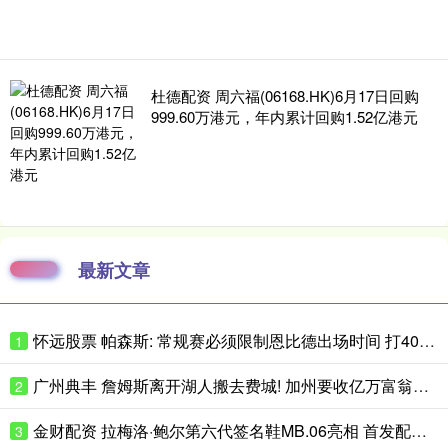
杜德配资 周六福(06168.HK)6月17日回购
999.60万港元，年内累计回购1.52亿港元
最新文章
怀远股票 帕森斯: 常规赛必须限制恩比德出场时间 打40场&每场25分钟就行了
1
广州典丰 詹姆斯离开湖人搬去费城! 加州要收亿万富翁税, 搬走也白搭?
2
金财配资 拉梅洛·鲍尔第六代签名鞋MB.06亮相 首发配色将于近日小面积发售
3