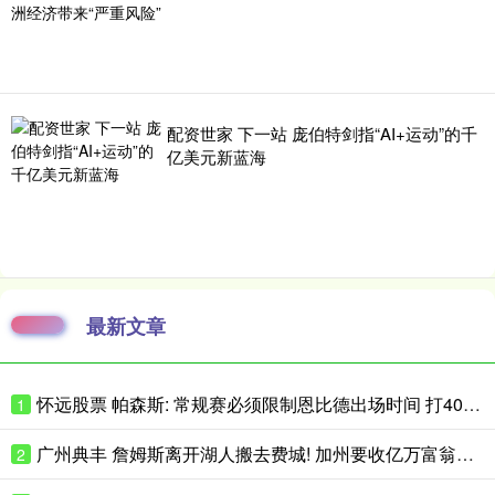
配资世家 下一站 庞伯特剑指“AI+运动”的千
亿美元新蓝海
最新文章
怀远股票 帕森斯: 常规赛必须限制恩比德出场时间 打40场&每场25分钟就行了
1
广州典丰 詹姆斯离开湖人搬去费城! 加州要收亿万富翁税, 搬走也白搭?
2