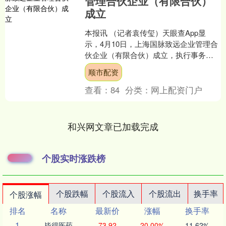
管理合伙企业（有限合伙）
成立
本报讯 （记者袁传玺）天眼查App显
示，4月10日，上海国脉致远企业管理合
伙企业（有限合伙）成立，执行事务合
伙人为国新控股（上海）有限公司，出
顺市配资
资额2.02亿元，....
查看：
84
分类：
网上配资门户
和兴网文章已加载完成
个股实时涨跌榜
个股跌幅
个股流入
个股流出
换手率
个股涨幅
排名
名称
最新价
涨幅
换手率
1
毕得医药
73.92
20.00%
11.62%