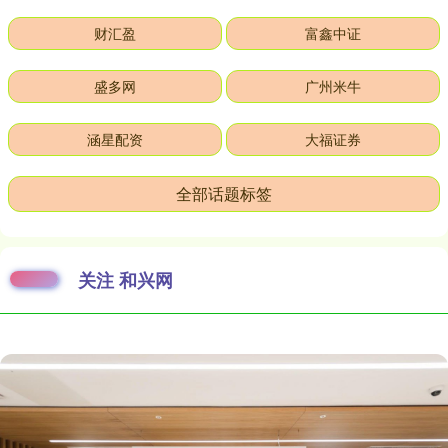
财汇盈
富鑫中证
盛多网
广州米牛
涵星配资
大福证券
全部话题标签
关注 和兴网