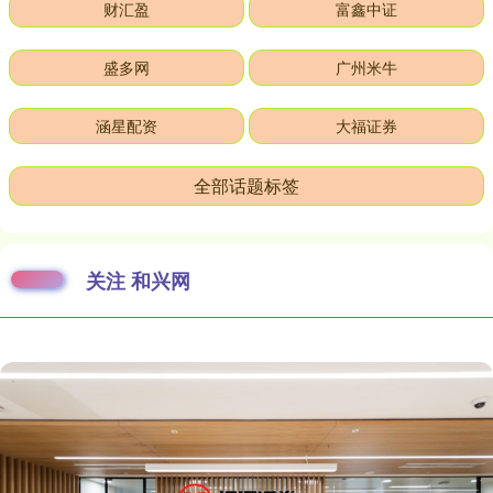
财汇盈
富鑫中证
盛多网
广州米牛
涵星配资
大福证券
全部话题标签
关注 和兴网