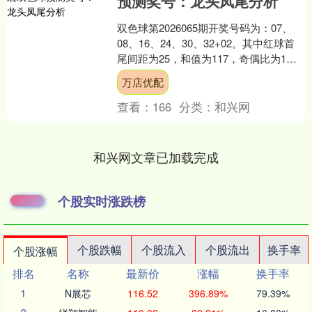
预测奖号：龙头凤尾分析
双色球第2026065期开奖号码为：07、
08、16、24、30、32+02。其中红球首
尾间距为25，和值为117，奇偶比为1：
5，大小比为3：3。 江宏双色球....
万店优配
查看：
166
分类：
和兴网
和兴网文章已加载完成
个股实时涨跌榜
个股跌幅
个股流入
个股流出
换手率
个股涨幅
排名
名称
最新价
涨幅
换手率
1
N展芯
116.52
396.89%
79.39%