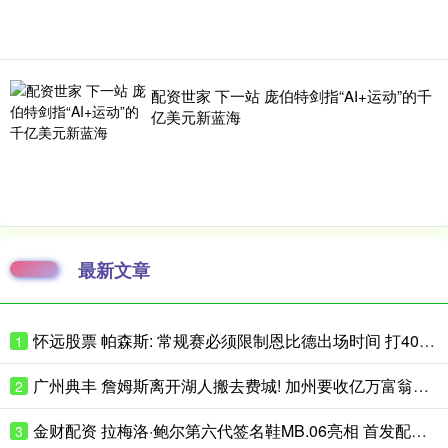
配资世家 下一站 庞伯特剑指“AI+运动”的千
亿美元新蓝海
最新文章
怀远股票 帕森斯: 常规赛必须限制恩比德出场时间 打40场&每场25分钟就行了
1
广州典丰 詹姆斯离开湖人搬去费城! 加州要收亿万富翁税, 搬走也白搭?
2
金财配资 拉梅洛·鲍尔第六代签名鞋MB.06亮相 首发配色将于近日小面积发售
3