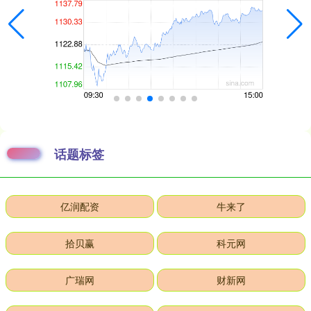
话题标签
亿润配资
牛来了
拾贝赢
科元网
广瑞网
财新网