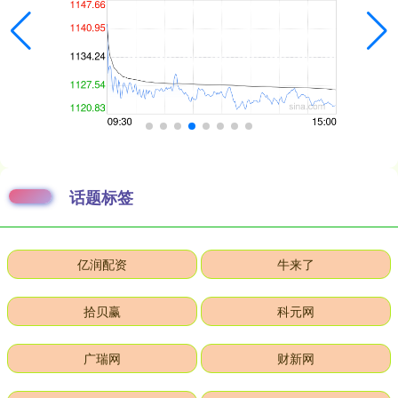
话题标签
亿润配资
牛来了
拾贝赢
科元网
广瑞网
财新网