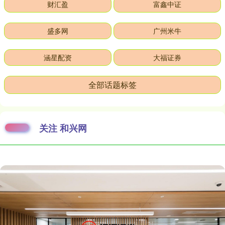
财汇盈
富鑫中证
盛多网
广州米牛
涵星配资
大福证券
全部话题标签
关注 和兴网