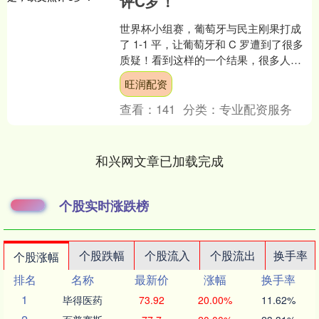
评C罗！
世界杯小组赛，葡萄牙与民主刚果打成
了 1-1 平，让葡萄牙和 C 罗遭到了很多
质疑！看到这样的一个结果，很多人认
为这样的葡萄牙还能够夺冠吗？这样的
旺润配资
C 罗，还应....
查看：
141
分类：
专业配资服务
和兴网文章已加载完成
个股实时涨跌榜
个股跌幅
个股流入
个股流出
换手率
个股涨幅
排名
名称
最新价
涨幅
换手率
1
毕得医药
73.92
20.00%
11.62%