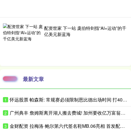
配资世家 下一站 庞伯特剑指“AI+运动”的千
亿美元新蓝海
最新文章
怀远股票 帕森斯: 常规赛必须限制恩比德出场时间 打40场&每场25分钟就行了
1
广州典丰 詹姆斯离开湖人搬去费城! 加州要收亿万富翁税, 搬走也白搭?
2
金财配资 拉梅洛·鲍尔第六代签名鞋MB.06亮相 首发配色将于近日小面积发售
3