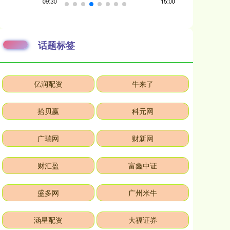
话题标签
亿润配资
牛来了
拾贝赢
科元网
广瑞网
财新网
财汇盈
富鑫中证
盛多网
广州米牛
涵星配资
大福证券