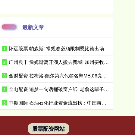
最新文章
怀远股票 帕森斯: 常规赛必须限制恩比德出场时间 打40场&每场25分钟就行了
1
广州典丰 詹姆斯离开湖人搬去费城! 加州要收亿万富翁税, 搬走也白搭?
2
金财配资 拉梅洛·鲍尔第六代签名鞋MB.06亮相 首发配色将于近日小面积发售
3
全电配资 追梦一句话捅破窗户纸: 老詹这辈子都不会穿勇士球衣
4
中期国际 石油石化行业资金流出榜：中国海油等5股净流出资金超5000万元
5
股票配资网站