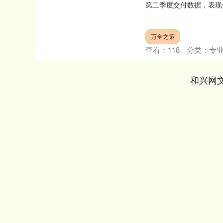
第二季度交付数据，表现分化。
万全之策
查看：
118
分类：
专
和兴网
深证成指
14311.01
.68
1.02%
200.89
1