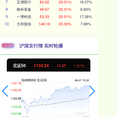
7
五洲医疗
83.62
20.01%
18.37%
8
耐科装备
49.67
20.01%
6.83%
9
一博科技
53.33
20.01%
17.26%
10
方邦股份
146.16
20.00%
7.68%
沪深京行情 实时轮播
北证50
1134.24
创
11.37
1.01%