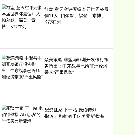
红盘 意天空评无缘本届世界杯最
佳11人: 帕尔默、福登、索博、
K77在列
聚美策略 非盟与非洲开发银行报
告指出：中东战事已给非洲经济
带来“严重风险”
配资世家 下一站 庞伯特剑
指“AI+运动”的千亿美元新蓝海