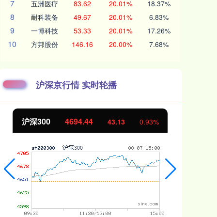
7
五洲医疗
83.62
20.01%
18.37%
8
耐科装备
49.67
20.01%
6.83%
9
一博科技
53.33
20.01%
17.26%
10
方邦股份
146.16
20.00%
7.68%
沪深京行情 实时轮播
北证50
1134.24
创
11.37
1.01%