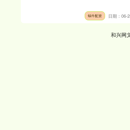
日期：06-2
蜗牛配资
和兴网
深证成指
14311.01
.68
1.02%
200.89
1