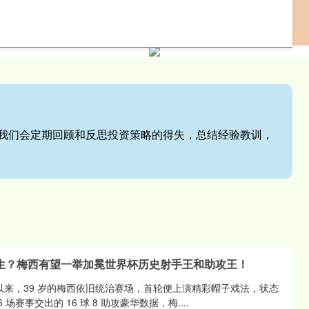
网上配资门户
专业配资服务
股票配资网站
站,我们会定期回顾和反思投资策略的得失，总结经验教训，
诞生？梅西有望一举加冕世界杯历史射手王和助攻王！
赛以来，39 岁的梅西依旧统治赛场，首轮便上演精彩帽子戏法，状态
场赛事交出的 16 球 8 助攻豪华数据，梅....