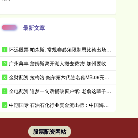
最新文章
怀远股票 帕森斯: 常规赛必须限制恩比德出场时间 打40场&每场25分钟就行了
1
广州典丰 詹姆斯离开湖人搬去费城! 加州要收亿万富翁税, 搬走也白搭?
2
金财配资 拉梅洛·鲍尔第六代签名鞋MB.06亮相 首发配色将于近日小面积发售
3
全电配资 追梦一句话捅破窗户纸: 老詹这辈子都不会穿勇士球衣
4
中期国际 石油石化行业资金流出榜：中国海油等5股净流出资金超5000万元
5
股票配资网站