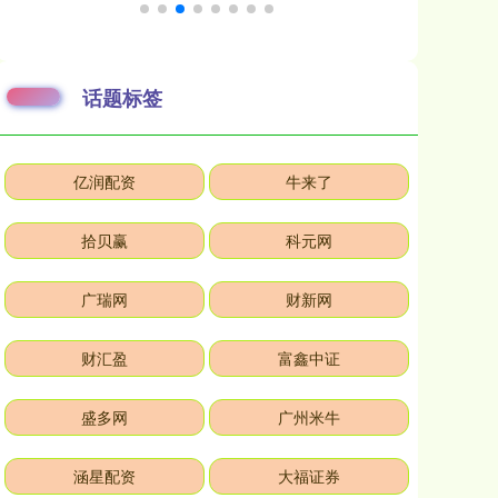
话题标签
亿润配资
牛来了
拾贝赢
科元网
广瑞网
财新网
财汇盈
富鑫中证
盛多网
广州米牛
涵星配资
大福证券