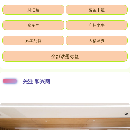
财汇盈
富鑫中证
盛多网
广州米牛
涵星配资
大福证券
全部话题标签
关注 和兴网