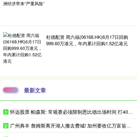
杜德配资 周六福(06168.HK)6月17日回购
999.60万港元，年内累计回购1.52亿港元
最新文章
怀远股票 帕森斯: 常规赛必须限制恩比德出场时间 打40场&每场25分钟就行了
1
广州典丰 詹姆斯离开湖人搬去费城! 加州要收亿万富翁税, 搬走也白搭?
2