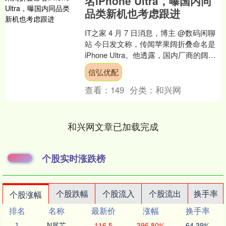
名iPhone Ultra，曝国内同
品类新机也考虑跟进
IT之家 4 月 7 日消息，博主 @数码闲聊
站 今日发文称，传闻苹果阔折叠命名是
iPhone Ultra。他透露，国内厂商的阔折
叠手机也在考虑跟进，新折叠暂....
信弘优配
查看：
149
分类：
和兴网
和兴网文章已加载完成
个股实时涨跌榜
个股跌幅
个股流入
个股流出
换手率
个股涨幅
排名
名称
最新价
涨幅
换手率
1
N展芯
116.5
396.80%
64.39%