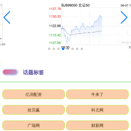
话题标签
亿润配资
牛来了
拾贝赢
科元网
广瑞网
财新网