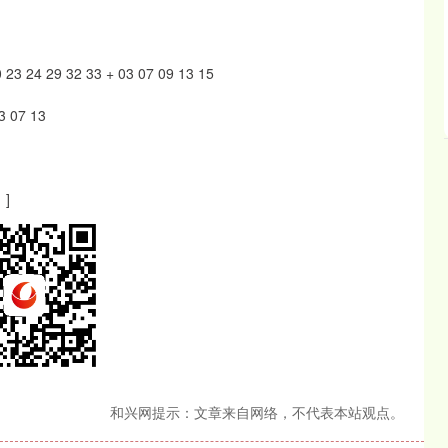
24 29 32 33 + 03 07 09 13 15
 07 13
]
和兴网提示：文章来自网络，不代表本站观点。