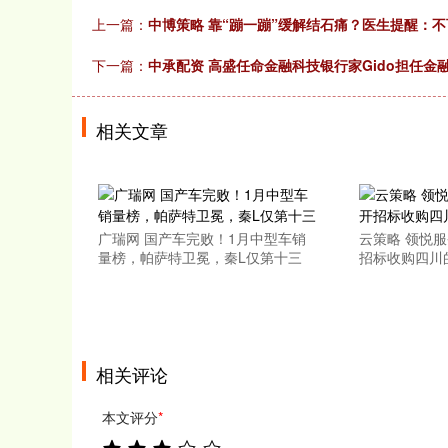
上一篇：
中博策略 靠“蹦一蹦”缓解结石痛？医生提醒：不
下一篇：
中承配资 高盛任命金融科技银行家Gido担任金
相关文章
广瑞网 国产车完败！1月中型车销
云策略 领悦
量榜，帕萨特卫冕，秦L仅第十三
招标收购四川
相关评论
本文评分
*