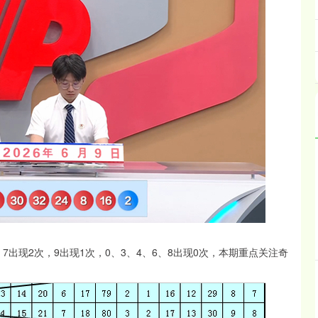
出现2次，9出现1次，0、3、4、6、8出现0次，本期重点关注奇