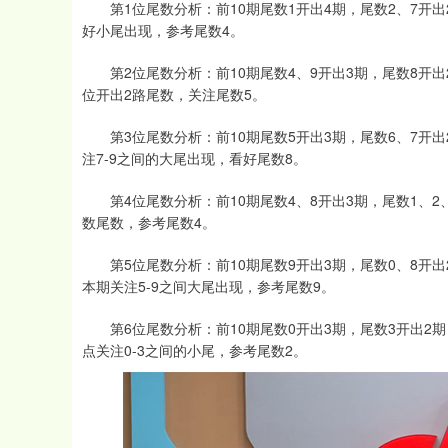
第1位尾数分析：前10期尾数1开出4期，尾数2、7开出2
好小尾出现，参考尾数4。
第2位尾数分析：前10期尾数4、9开出3期，尾数8开出2
位开出2路尾数，关注尾数5。
第3位尾数分析：前10期尾数5开出3期，尾数6、7开出2
注7-9之间的大尾出现，看好尾数8。
第4位尾数分析：前10期尾数4、8开出3期，尾数1、2、
数尾数，参考尾数4。
第5位尾数分析：前10期尾数9开出3期，尾数0、8开出2
本期关注5-9之间大尾出现，参考尾数9。
第6位尾数分析：前10期尾数0开出3期，尾数3开出2期，
点关注0-3之间的小尾，参考尾数2。