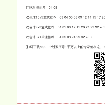
红球双胆参考：04 08
双色球15+5复式推荐：03 04 05 08 09 12 14 15 17 20 23 
双色球9+3复式推荐：04 05 08 12 15 20 24 29 32 + 03
双色球6+1单注推荐：04 05 08 24 29 32 + 07
[扫码下载app，中过数字彩1千万以上的专家都在这儿！