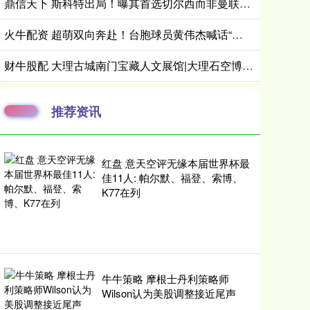
鼎信天下 斯科特出局！曝其首选切尔西而非曼联，继姐也无法说服他向往红魔
火牛配资 超萌双向奔赴！台胞球员黄伟杰喊话“还钱”妹：进球了希望她开心！
财牛股配 大理古城南门宝藏人文展馆|大理石空博物馆, 避暑研学拍照一站式打卡
推荐资讯
红盘 意天空评无缘本届世界杯最
佳11人: 帕尔默、福登、索博、
K77在列
牛牛策略 摩根士丹利策略师
Wilson认为美股调整接近尾声