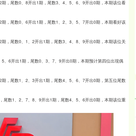
期，尾数0、8开出1期，尾数3、4、5、6、9开出0期，本期该位看
期，尾数0、6开出1期，尾数1、2、3、5、7开出0期，本期看好该
期，尾数0、1、2开出1期，尾数3、4、8、9开出0期，本期该位关
5、6开出1期，尾数0、3、7、9开出0期，本期预计第四位出现偶
期，尾数1、2、3开出1期，尾数4、5、6、7开出0期，第五位尾数
尾数1、2、7、8、9开出1期，尾数4、5、6开出0期，本期该位重