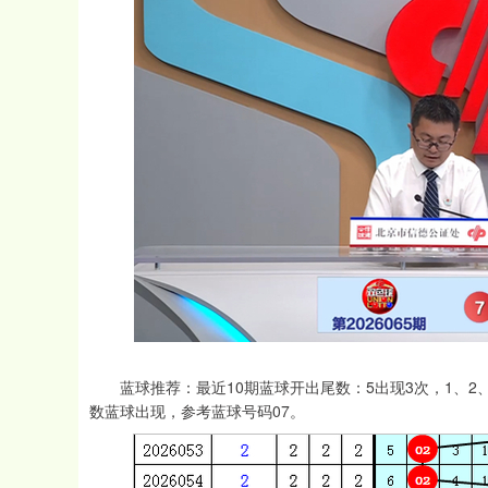
蓝球推荐：最近10期蓝球开出尾数：5出现3次，1、2、7
数蓝球出现，参考蓝球号码07。