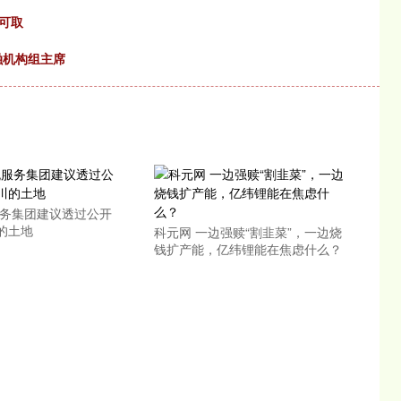
可取
融机构组主席
服务集团建议透过公开
的土地
科元网 一边强赎“割韭菜”，一边烧
钱扩产能，亿纬锂能在焦虑什么？