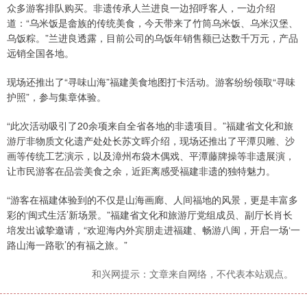
众多游客排队购买。非遗传承人兰进良一边招呼客人，一边介绍
道：“乌米饭是畲族的传统美食，今天带来了竹筒乌米饭、乌米汉堡、
乌饭粽。”兰进良透露，目前公司的乌饭年销售额已达数千万元，产品
远销全国各地。
现场还推出了“寻味山海”福建美食地图打卡活动。游客纷纷领取“寻味
护照”，参与集章体验。
“此次活动吸引了20余项来自全省各地的非遗项目。”福建省文化和旅
游厅非物质文化遗产处处长苏文晖介绍，现场还推出了平潭贝雕、沙
画等传统工艺演示，以及漳州布袋木偶戏、平潭藤牌操等非遗展演，
让市民游客在品尝美食之余，近距离感受福建非遗的独特魅力。
“游客在福建体验到的不仅是山海画廊、人间福地的风景，更是丰富多
彩的‘闽式生活’新场景。”福建省文化和旅游厅党组成员、副厅长肖长
培发出诚挚邀请，“欢迎海内外宾朋走进福建、畅游八闽，开启一场‘一
路山海一路歌’的有福之旅。”
和兴网提示：文章来自网络，不代表本站观点。