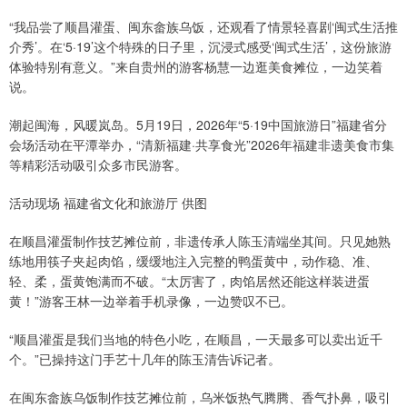
“我品尝了顺昌灌蛋、闽东畲族乌饭，还观看了情景轻喜剧‘闽式生活推
介秀’。在‘5·19’这个特殊的日子里，沉浸式感受‘闽式生活’，这份旅游
体验特别有意义。”来自贵州的游客杨慧一边逛美食摊位，一边笑着
说。
潮起闽海，风暖岚岛。5月19日，2026年“5·19中国旅游日”福建省分
会场活动在平潭举办，“清新福建·共享食光”2026年福建非遗美食市集
等精彩活动吸引众多市民游客。
活动现场 福建省文化和旅游厅 供图
在顺昌灌蛋制作技艺摊位前，非遗传承人陈玉清端坐其间。只见她熟
练地用筷子夹起肉馅，缓缓地注入完整的鸭蛋黄中，动作稳、准、
轻、柔，蛋黄饱满而不破。“太厉害了，肉馅居然还能这样装进蛋
黄！”游客王林一边举着手机录像，一边赞叹不已。
“顺昌灌蛋是我们当地的特色小吃，在顺昌，一天最多可以卖出近千
个。”已操持这门手艺十几年的陈玉清告诉记者。
在闽东畲族乌饭制作技艺摊位前，乌米饭热气腾腾、香气扑鼻，吸引