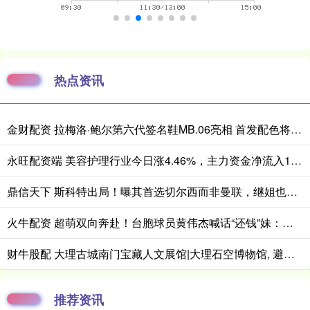
热点资讯
金财配资 拉梅洛·鲍尔第六代签名鞋MB.06亮相 首发配色将于近日小面积发售
永旺配资端 美容护理行业今日涨4.46%，主力资金净流入1.07亿元
鼎信天下 斯科特出局！曝其首选切尔西而非曼联，继姐也无法说服他向往红魔
火牛配资 超萌双向奔赴！台胞球员黄伟杰喊话“还钱”妹：进球了希望她开心！
财牛股配 大理古城南门宝藏人文展馆|大理石空博物馆, 避暑研学拍照一站式打卡
推荐资讯