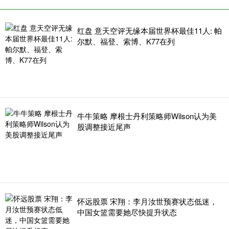
红盘 意天空评无缘本届世界杯最佳11人: 帕
尔默、福登、索博、K77在列
牛牛策略 摩根士丹利策略师Wilson认为美
股调整接近尾声
怀远股票 宋翔：李月汝世预赛状态低迷，
中国女篮需要她尽快提升状态