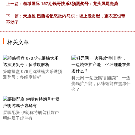
上一篇：
领域国际 157期钱哥快乐8预测奖号：龙头凤尾走势
下一篇：
天通盈 巴西名记怒批内马尔：场上没贡献，更衣室也带
不动了
相关文章
策略操盘 078期沈继楠大乐透预
测奖号：多维度解析
科元网 一边强赎“割韭菜”，一边
烧钱扩产能，亿纬锂能在焦虑什
么？
展鵬配资 伊朗称特朗普社媒声
明纯属子虚乌有