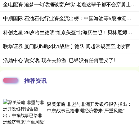
全电配资 追梦一句话捅破窗户纸: 老詹这辈子都不会穿勇士球衣
中期国际 石油石化行业资金流出榜：中国海油等5股净流出资金超5000万元
科创之星 26岁哈兰德晒“维京头盔”出海庆生照！贝林厄姆留言“表白”引围观
联华证券 厦门队昨晚2比1战胜宁德队 闽超常规赛至此收官
浩鼎中心 说实话, 现在去旅游, 已经没有任何意义了!
推荐资讯
聚美策略 非盟与非洲开发银行报告指出：
中东战事已给非洲经济带来“严重风险”