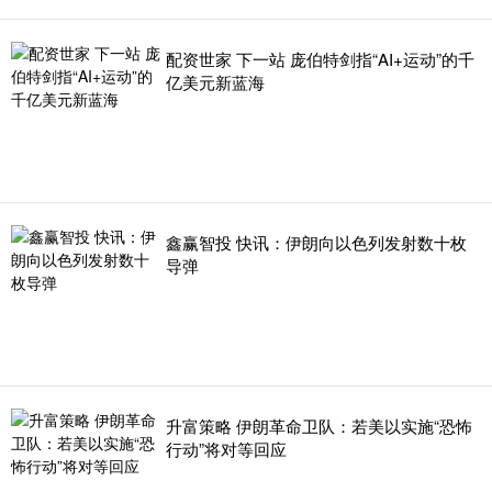
配资世家 下一站 庞伯特剑指“AI+运动”的千
亿美元新蓝海
鑫赢智投 快讯：伊朗向以色列发射数十枚
导弹
升富策略 伊朗革命卫队：若美以实施“恐怖
行动”将对等回应