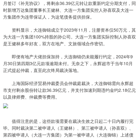
月签订《补充协议》，将剩余36.39亿元转让款重新约定分期支付，同
时新增万达集团董事长王健林、大连一方集团实控人孙喜双及大连一
方集团作为连带保证人，为这笔债务提供担保。
资料显示，大连御锦成立于2023年11月，注册资本仅50万元，其
为大连一方集团100%持股的孙公司。大连一方集团实际控制人孙喜双
是王健林多年好友，双方在地产、文旅领域合作密切。
即便有地产大佬担保加持，大连御锦仍未能履行约定，2024年9
月30日第四期3亿元款项逾期未付。无奈之下，永辉超市于当年10月
正式提起仲裁，直至此次终局裁决落地。
上海国际经济贸易仲裁委员会仲裁庭裁决，大连御锦需向永辉超
市支付剩余股份转让款36.39亿元，并支付加速到期违约金约2.18亿元
以及律师费、仲裁费等费用。
值得注意的是，这些款项需要在裁决生效之日起二十日内履行完
毕。同时裁决第二被申请人（王健林）、第三被申请人（孙喜双）、
第四被申请人（大连一方集团）为第一被申请人（大连御锦）上述债