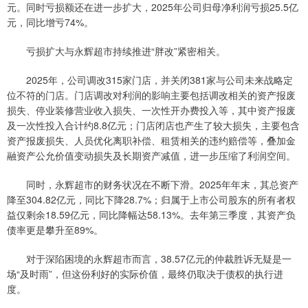
元。同时亏损额还在进一步扩大，2025年公司归母净利润亏损25.5亿
元，同比增亏74%。
亏损扩大与永辉超市持续推进“胖改”紧密相关。
2025年，公司调改315家门店，并关闭381家与公司未来战略定
位不符的门店。门店调改对利润的影响主要包括调改相关的资产报废
损失、停业装修营业收入损失、一次性开办费投入等，其中资产报废
及一次性投入合计约8.8亿元；门店闭店也产生了较大损失，主要包含
资产报废损失、人员优化离职补偿、租赁相关的违约赔偿等，叠加金
融资产公允价值变动损失及长期资产减值，进一步压缩了利润空间。
同时，永辉超市的财务状况在不断下滑。2025年年末，其总资产
降至304.82亿元，同比下降28.7%；归属于上市公司股东的所有者权
益仅剩余18.59亿元，同比降幅达58.13%。去年第三季度，其资产负
债率更是攀升至89%。
对于深陷困境的永辉超市而言，38.57亿元的仲裁胜诉无疑是一
场“及时雨”，但这份利好的实际价值，最终仍取决于债权的执行进
度。