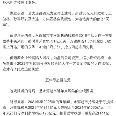
务承担连带保证责任。
也就是说，若大连御锦无力支付上述总计超过38亿元的款项，王
健林、孙喜双以及大连一方集团将自掏腰包，为这笔庞大的债务“买
单”。
值得注意的是，永辉超市本次出售的股权是2018年从大连一方集
团手中买来的，彼时其斥资35.31亿元买下万达商管1.5%的股份，欲
搭上万达广场的东风，加速门店扩张、抢占商超布局先机。
但随着企业经营陷入困境，为盘活公司资产、缩小投资规模，永
辉超市于2023年将这部分股权转售给大连一方集团控股的大连御锦，
这才有了此次追债风波。
五年亏超百亿元
这场胜诉的背后，是永辉超市近年来深陷的业绩困境。
财报显示，2021年至2025年的五年间，永辉超市持续处于亏损状
态，营收规模从2021年的911亿元大幅缩水至2024年的535亿元；五
年累计归母净利润亏损超120亿元，扣非后亏损累计更是高达141亿