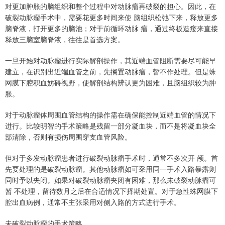
对更加肿胀的脑组织和整个过程中对动脉瘤再破裂的担⼼。因此，在
破裂动脉瘤⼿术中，需要花更多时间来使 脑组织松弛下来，释放更多
脑脊液，打开更多的脑池；对于前循环动脉 瘤，通过终板造瘘来直接
释放三脑室脑脊液，往往是⾸选⽅案。
⼀旦开始对动脉瘤进⾏实际解剖操作，其近端⾎管阻断需要尽可能早
建⽴，在识别出近端⾎管之前，先搁置动脉瘤，暂不作处理。但是蛛
⽹膜下腔积⾎妨碍视野，使解剖结构辨认更为困难，且脑组织较为肿
胀。
对于动脉瘤体周围⾎管结构的操作需在确保能控制近端⾎管的情况下
进⾏。⽐较明智的⼿术策略是残留⼀部分凝⾎块，⽽不是将凝⾎块全
部清除，否则有损伤周围穿⽀⾎管风险。
但对于多发动脉瘤患者进⾏破裂动脉瘤⼿术时，通常不多次开 颅。⾸
先要处理的是破裂动脉瘤。其他动脉瘤如可采⽤同⼀⼿术⼊路暴露则
同时予以夹闭。如果对破裂动脉瘤夹闭有困难，那么未破裂动脉瘤可
暂 不处理，留待数⽉之后在合适情况下择期处置。对于急性蛛⽹膜下
腔出⾎病例，通常不主张采⽤对侧⼊路的⽅式进⾏⼿术。
未破裂动脉瘤的⼿术策略