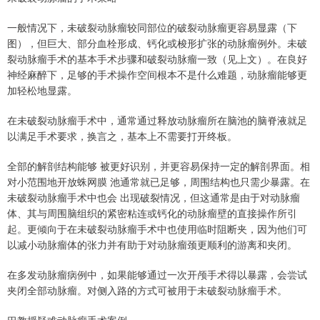
⼀般情况下，未破裂动脉瘤较同部位的破裂动脉瘤更容易显露（下
图），但巨⼤、部分⾎栓形成、钙化或梭形扩张的动脉瘤例外。未破
裂动脉瘤⼿术的基本⼿术步骤和破裂动脉瘤⼀致（见上⽂）。在良好
神经⿇醉下，⾜够的⼿术操作空间根本不是什么难题，动脉瘤能够更
加轻松地显露。
在未破裂动脉瘤⼿术中，通常通过释放动脉瘤所在脑池的脑脊液就⾜
以满⾜⼿术要求，换⾔之，基本上不需要打开终板。
全部的解剖结构能够 被更好识别，并更容易保持⼀定的解剖界⾯。相
对⼩范围地开放蛛⽹膜 池通常就已⾜够，周围结构也只需少暴露。在
未破裂动脉瘤⼿术中也会 出现破裂情况，但这通常是由于对动脉瘤
体、其与周围脑组织的紧密粘连或钙化的动脉瘤壁的直接操作所引
起。更倾向于在未破裂动脉瘤⼿术中也使⽤临时阻断夹，因为他们可
以减⼩动脉瘤体的张⼒并有助于对动脉瘤颈更顺利的游离和夹闭。
在多发动脉瘤病例中，如果能够通过⼀次开颅⼿术得以暴露，会尝试
夹闭全部动脉瘤。对侧⼊路的⽅式可被⽤于未破裂动脉瘤⼿术。