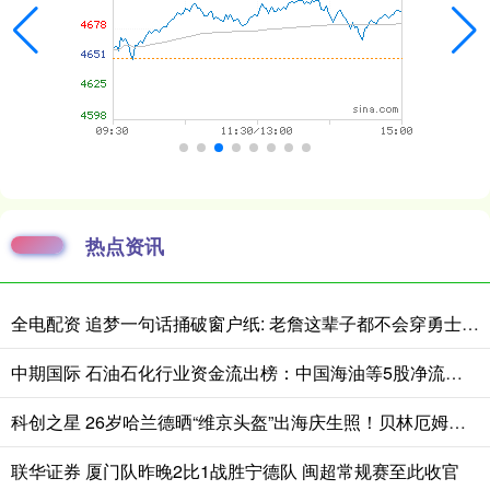
热点资讯
全电配资 追梦一句话捅破窗户纸: 老詹这辈子都不会穿勇士球衣
中期国际 石油石化行业资金流出榜：中国海油等5股净流出资金超5000万元
科创之星 26岁哈兰德晒“维京头盔”出海庆生照！贝林厄姆留言“表白”引围观
联华证券 厦门队昨晚2比1战胜宁德队 闽超常规赛至此收官