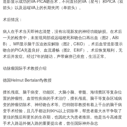
造影显示成功的VA-PICA吻合术，不同直径的VA（星号）和PICA（双
箭头）以及远端VA上的长期夹闭（单箭头）。
术后情况：
病人在手术当天即神志清楚，没有出现新发的神经功能缺损。在术后
一天的检查中，未发现局部或远端梗死和吻合口再出血（图2，A和
B）。MR显示脑干压迫效应解除（图2，C和D），术后血管造影显示
吻合的PICA充盈良好、血流通畅（图2、E和F）。术后恢复顺利，无
术后并发症。经过7年的随访，声带麻痹已痊愈，生活正常。
动脉瘤国际手术教授介绍
德国Helmut Bertalanffy教授
擅长颅底、脑干病变、功能区、大脑小脑、脊髓、海绵窦区等复杂位
置的肿瘤性、血管性疾病的手术治疗，擅长颅底、脑干等复杂区域病
变的肿瘤切除术、神经吻合术等。巴特朗菲教授有着上千台的脑干病
变手术经验，且几乎都达到90%以上切除率，帮患者最大水平争取了
更佳的预后和更长的生存期，也因此大为患者推崇。他是当今高难度
手术入路远外侧入路的重要提出者，曾任国际神外杂志