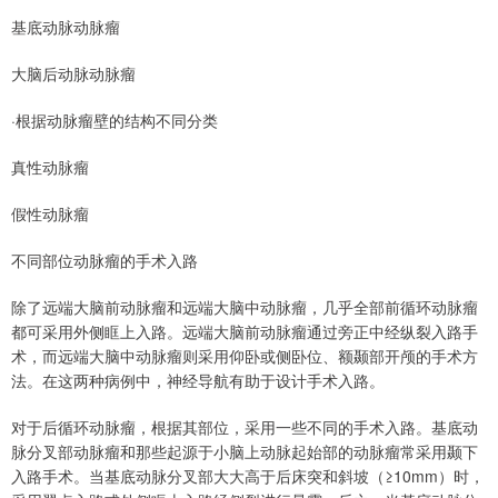
基底动脉动脉瘤
大脑后动脉动脉瘤
·根据动脉瘤壁的结构不同分类
真性动脉瘤
假性动脉瘤
不同部位动脉瘤的⼿术⼊路
除了远端⼤脑前动脉瘤和远端⼤脑中动脉瘤，⼏乎全部前循环动脉瘤
都可采⽤外侧眶上⼊路。远端⼤脑前动脉瘤通过旁正中经纵裂⼊路⼿
术，⽽远端⼤脑中动脉瘤则采⽤仰卧或侧卧位、额颞部开颅的⼿术⽅
法。在这两种病例中，神经导航有助于设计⼿术⼊路。
对于后循环动脉瘤，根据其部位，采⽤⼀些不同的⼿术⼊路。基底动
脉分叉部动脉瘤和那些起源于⼩脑上动脉起始部的动脉瘤常采⽤颞下
⼊路⼿术。当基底动脉分叉部大大⾼于后床突和斜坡（≥10mm）时，