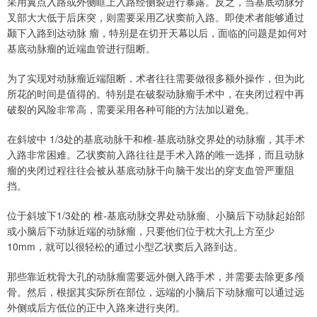
采⽤翼点入路或外侧眶上⼊路经侧裂进⾏暴露。反之，当基底动脉分
叉部⼤⼤低于后床突，则需要采⽤⼄状窦前⼊路。即使术者能够通过
颞下⼊路到达动脉 瘤，特别是在切开天幕以后，⾯临的问题是如何对
基底动脉瘤的近端⾎管进⾏阻断。
为了实现对动脉瘤近端阻断，术者往往需要做很多额外操作，但为此
所花的时间是值得的。特别是在破裂动脉瘤⼿术中，在夹闭过程中再
破裂的风险⾮常⾼，需要采⽤各种可能的⽅法加以避免。
在斜坡中 1/3处的基底动脉⼲和椎-基底动脉交界处的动脉瘤，其⼿术
⼊路⾮常困难。⼄状窦前⼊路往往是⼿术⼊路的唯⼀选择，⽽且动脉
瘤的夹闭过程往往会被从基底动脉⼲向脑⼲发出的穿⽀⾎管严重阻
挡。
位于斜坡下1/3处的 椎-基底动脉交界处动脉瘤、⼩脑后下动脉起始部
或⼩脑后下动脉近端的动脉瘤，只要他们位于枕⼤孔上⽅⾄少
10mm，就可以很轻松的通过⼩型⼄状窦后⼊路到达。
那些靠近枕⾻⼤孔的动脉瘤需要远外侧⼊路⼿术，并需要去除更多颅
⾻。然后，根据其实际所在部位，远端的⼩脑后下动脉瘤可以通过远
外侧或后⽅低位的正中⼊路来进⾏夹闭。