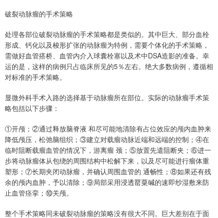
破裂动脉瘤的⼿术策略
处理各部位破裂动脉瘤的⼿术策略都是类似的。其中巨⼤、部分⾎栓
形成、钙化以及梭形扩张的动脉瘤为特例，需要个体化的⼿术策略，
需做好⾎管搭桥、⾎管内介⼊球囊栓塞以及术中DSA造影的准备。幸
运的是，这样的病例只占临床所见的5％左右。绝⼤多数病例，遵循相
对标准的⼿术策略。
显微外科⼿术⼊路的选择基于动脉瘤所在部位。实际的动脉瘤⼿术策
略包括以下步骤：
①开颅；②通过释放脑脊液 和尽可能地清除有占位效应的颅内⾎肿来
降低颅压，松弛脑组织；③建⽴对载瘤动脉近端和远端的控制；④在
临时阻断载瘤⾎管的情况下，游离瘤 颈；⑤放置先遣阻断夹；⑥进⼀
步将动脉瘤体从包绕的周围结构中松解下来，以及尽可能进⾏瘤体重
塑形；⑦长期夹闭动脉瘤，并确认周围⾎管的 通畅性；⑧如果还有残
余的颅内⾎肿，予以清除；⑨局部采⽤浸透罂粟碱的速即纱湿敷来防
⽌⾎管痉挛；⑩关颅。
整个⼿术策略同未破裂动脉瘤的策略没有很⼤不同。巨⼤差别在于⾯