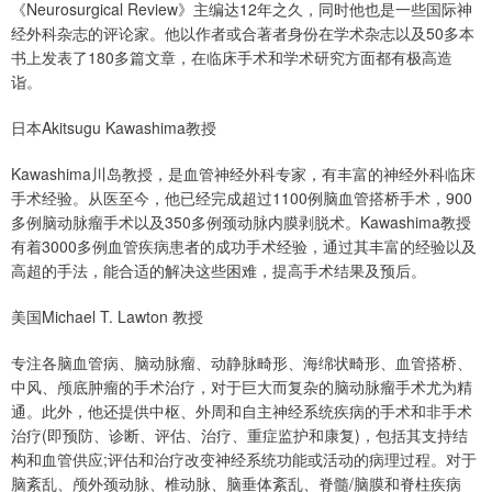
《Neurosurgical Review》主编达12年之久，同时他也是一些国际神
经外科杂志的评论家。他以作者或合著者身份在学术杂志以及50多本
书上发表了180多篇文章，在临床手术和学术研究方面都有极高造
诣。
日本Akitsugu Kawashima教授
Kawashima川岛教授，是血管神经外科专家，有丰富的神经外科临床
手术经验。从医至今，他已经完成超过1100例脑血管搭桥手术，900
多例脑动脉瘤手术以及350多例颈动脉内膜剥脱术。Kawashima教授
有着3000多例血管疾病患者的成功手术经验，通过其丰富的经验以及
高超的手法，能合适的解决这些困难，提高手术结果及预后。
美国Michael T. Lawton 教授
专注各脑血管病、脑动脉瘤、动静脉畸形、海绵状畸形、血管搭桥、
中风、颅底肿瘤的手术治疗，对于巨大而复杂的脑动脉瘤手术尤为精
通。此外，他还提供中枢、外周和自主神经系统疾病的手术和非手术
治疗(即预防、诊断、评估、治疗、重症监护和康复)，包括其支持结
构和血管供应;评估和治疗改变神经系统功能或活动的病理过程。对于
脑紊乱、颅外颈动脉、椎动脉、脑垂体紊乱、脊髓/脑膜和脊柱疾病