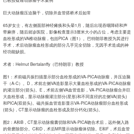
巴教授疑难动脉瘤手术案例
巨大动脉瘤压迫脑干，切除并血管搭桥术后如常
65岁女士，有左侧面部神经瘫痪和头晕1月，随后出现吞咽障碍和声
带麻痹，随后就诊医院，影像检查显示3厘米大小的占位，考虑主要是
血栓形成的VA椎动脉瘤，包括PICA（图1）。巴特朗菲教授为其进行
手术，术后动脉瘤血栓形成的部分几乎完全切除，无因手术造成的神
经功能缺损。
术者：Helmut Bertalanffy（巴特朗菲）教授
图1：术前磁共振扫描显示部分血栓形成的VA-PICA动脉瘤，并压迫脑
干（A-C）。D，术前左侧VA造影显示大量血栓形成的VA-PICA动脉瘤
的灌注部分(箭头)。E，术前左侧VA血管造影，VA-PICA动脉瘤合并巨
大血栓形成，显示动脉瘤灌注部分(星形)和不同直径的左侧VA(箭头)
和PICA(双箭头)。磁共振血管造影显示VA-PICA动脉瘤部分血栓形成
(箭头)，CT显示动脉瘤的血栓形成及部分钙化(箭头)。
图2：A和B，CT显示动脉瘤囊切除和VA-PICA吻合术后，远外侧入路
的骨磨除部分。C和D，术后MR显示动脉瘤体切除。E和F，术后血管