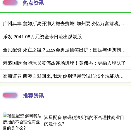
热点资讯
广州典丰 詹姆斯离开湖人搬去费城! 加州要收亿万富翁税, 搬走也白搭?
乐发 2041.08万元资金今日流出煤炭股
全民配资 死亡之组？亚运会男足抽签出炉：国足与伊朗朝鲜同组！将战阿联酋
港盛国际 台胞球员黄伟杰连场进球！黄伟杰：更融入球队了
蜀商证券 西澳自驾回来, 我劝你别轻易尝试! 这5个坑能劝退80%的人
推荐资讯
涵星配资 解码税法所指的不合理性商业目
的是什么?