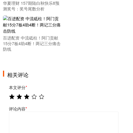
华夏理财 157期陆白秋快乐8预
测奖号：奖号尾数分析
百进配资 中流砥柱！阿门贡献
15分7板4助4断！两记三分痛击
防线
相关评论
本文评分
*
评论内容
*