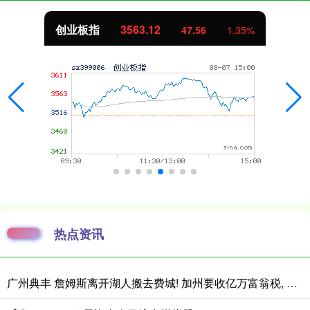
创业板指
3563.12
47.56
1.35%
热点资讯
广州典丰 詹姆斯离开湖人搬去费城! 加州要收亿万富翁税, 搬走也白搭?