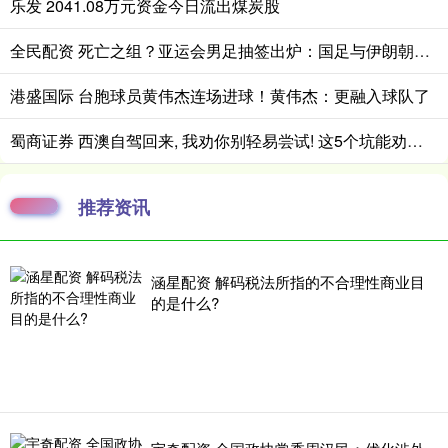
乐发 2041.08万元资金今日流出煤炭股
全民配资 死亡之组？亚运会男足抽签出炉：国足与伊朗朝鲜同组！将战阿联酋
港盛国际 台胞球员黄伟杰连场进球！黄伟杰：更融入球队了
蜀商证券 西澳自驾回来, 我劝你别轻易尝试! 这5个坑能劝退80%的人
推荐资讯
涵星配资 解码税法所指的不合理性商业目
的是什么?