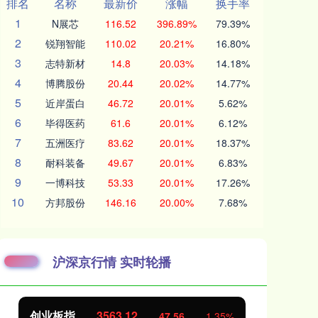
排名
名称
最新价
涨幅
换手率
1
N展芯
116.52
396.89%
79.39%
2
锐翔智能
110.02
20.21%
16.80%
3
志特新材
14.8
20.03%
14.18%
4
博腾股份
20.44
20.02%
14.77%
5
近岸蛋白
46.72
20.01%
5.62%
6
毕得医药
61.6
20.01%
6.12%
7
五洲医疗
83.62
20.01%
18.37%
8
耐科装备
49.67
20.01%
6.83%
9
一博科技
53.33
20.01%
17.26%
10
方邦股份
146.16
20.00%
7.68%
沪深京行情 实时轮播
创业板指
3563.12
基
47.56
1.35%