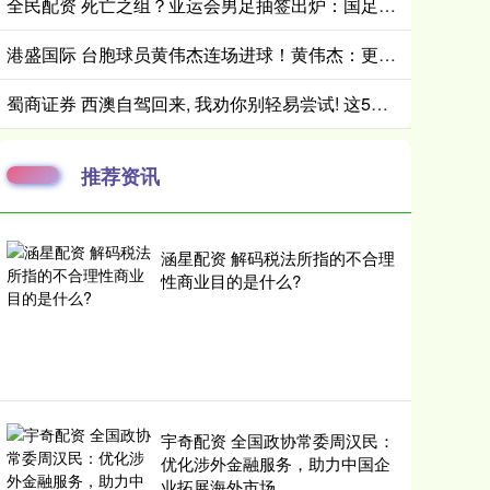
全民配资 死亡之组？亚运会男足抽签出炉：国足与伊朗朝鲜同组！将战阿联酋
港盛国际 台胞球员黄伟杰连场进球！黄伟杰：更融入球队了
蜀商证券 西澳自驾回来, 我劝你别轻易尝试! 这5个坑能劝退80%的人
推荐资讯
涵星配资 解码税法所指的不合理
性商业目的是什么?
宇奇配资 全国政协常委周汉民：
优化涉外金融服务，助力中国企
业拓展海外市场