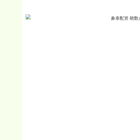
沪深300
4694.44
0.89
1.42%
43.13
0.9