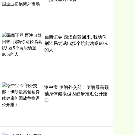
蜀商证券 西澳自驾回来, 我劝你
别轻易尝试! 这5个坑能劝退80%
的人
涨中宝 伊朗外交部：伊朗最高领
袖身体健康但因战争推迟公开露
面