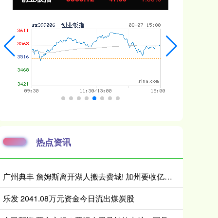
热点资讯
广州典丰 詹姆斯离开湖人搬去费城! 加州要收亿万富翁税, 搬走也白搭?
乐发 2041.08万元资金今日流出煤炭股