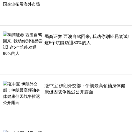
蜀商证券 西澳自驾回来, 我劝你别轻易尝试!
这5个坑能劝退80%的人
涨中宝 伊朗外交部：伊朗最高领袖身体健
康但因战争推迟公开露面