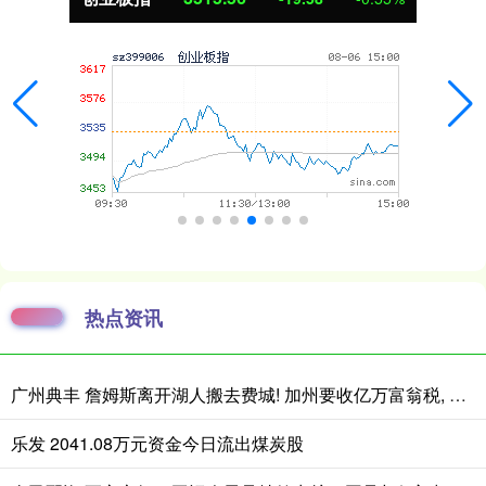
热点资讯
广州典丰 詹姆斯离开湖人搬去费城! 加州要收亿万富翁税, 搬走也白搭?
乐发 2041.08万元资金今日流出煤炭股