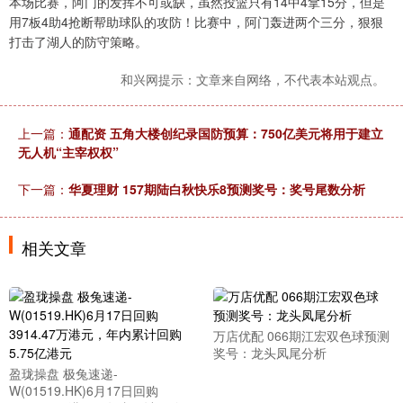
本场比赛，阿门的发挥不可或缺，虽然投篮只有14中4拿15分，但是
用7板4助4抢断帮助球队的攻防！比赛中，阿门轰进两个三分，狠狠
打击了湖人的防守策略。
和兴网提示：文章来自网络，不代表本站观点。
上一篇：
通配资 五角大楼创纪录国防预算：750亿美元将用于建立
无人机“主宰权权”
下一篇：
华夏理财 157期陆白秋快乐8预测奖号：奖号尾数分析
相关文章
万店优配 066期江宏双色球预测
奖号：龙头凤尾分析
盈珑操盘 极兔速递-
W(01519.HK)6月17日回购