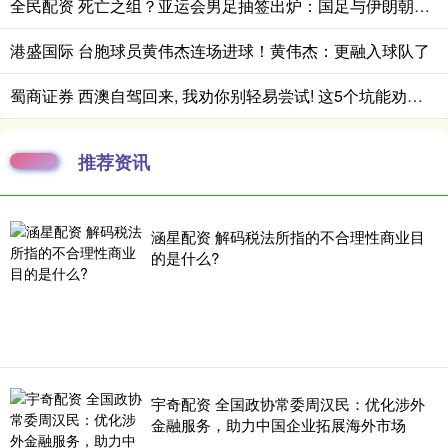
全民配资 死亡之组？亚运会男足抽签出炉：国足与伊朗朝鲜同组！将战阿联酋
港盛国际 台胞球员黄伟杰连场进球！黄伟杰：更融入球队了
蜀商证券 西澳自驾回来, 我劝你别轻易尝试! 这5个坑能劝退80%的人
推荐资讯
涵星配资 解码税法所指的不合理性商业目
的是什么?
宇奇配资 全国政协常委周汉民：优化涉外
金融服务，助力中国企业拓展海外市场