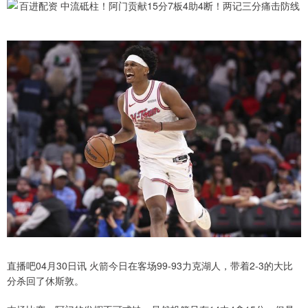
直播吧04月30日讯 火箭今日在客场99-93力克湖人，带着2-3的大比
分杀回了休斯敦。