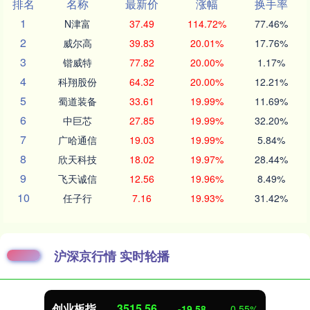
排名
名称
最新价
涨幅
换手率
1
N津富
37.49
114.72%
77.46%
2
威尔高
39.83
20.01%
17.76%
3
锴威特
77.82
20.00%
1.17%
4
科翔股份
64.32
20.00%
12.21%
5
蜀道装备
33.61
19.99%
11.69%
6
中巨芯
27.85
19.99%
32.20%
7
广哈通信
19.03
19.99%
5.84%
8
欣天科技
18.02
19.97%
28.44%
9
飞天诚信
12.56
19.96%
8.49%
10
任子行
7.16
19.93%
31.42%
沪深京行情 实时轮播
创业板指
3515.56
-19.58
-0.55%