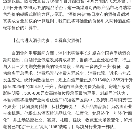
追溯数据。随着元旦官方i茅台平台开始出售1499元/瓶的飞天茅台，1
月9日开售2299元/瓶的精品茅台，这一新渠道对两款产品市场终端零
售均价的磁吸式影响力逐步显现。“酒价内参”每日发布的酒价遵循对
真实成交量加权的计算规则，我们已将可确量的价格引入两种酒品终
端零售价的计算中。
【点击进入酒价内参，查看真实酒价】
白酒业的重要新闻方面，泸州老窖董事长刘淼在全国春季糖酒会
期间指出，白酒行业低速发展将成常态，当前行业正处在经济、行业
与人口三大周期交叠筑底的特殊阶段，呈现“一多两少三变”特征：总
供给多于总需求，消费场景与消费人群减少，消费代际、诉求与方式
发生变化。统计局数据显示，规上白酒产量已从2016年的1358万千升
降至2025年的354.9万千升，高端白酒商务消费受基建、房地产放缓
影响明显，500-800元次高端价位段承压最为严重。刘淼同时认为，
本轮调整将推动产业向名优酒厂和知名产区集中，政策利好与消费“三
个嬗变”（从物质向精神、从社交向悦己、从产品向品牌）为名酒企业
带来机遇。他提出名酒应推进品味化、低度化、她经济化、年轻化“四
化”，并主动适应社交、宴席、礼赠、轻饮、收藏五大场景变化，泸州
老窖已制定“十五五”期间“156”战略，目标跻身行业第一梯队。