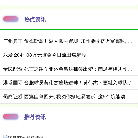
热点资讯
广州典丰 詹姆斯离开湖人搬去费城! 加州要收亿万富翁税, 搬走也白搭?
乐发 2041.08万元资金今日流出煤炭股
全民配资 死亡之组？亚运会男足抽签出炉：国足与伊朗朝鲜同组！将战阿联酋
港盛国际 台胞球员黄伟杰连场进球！黄伟杰：更融入球队了
蜀商证券 西澳自驾回来, 我劝你别轻易尝试! 这5个坑能劝退80%的人
推荐资讯