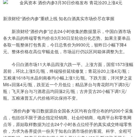
新浪财经“酒价内参”重磅上线 知名白酒真实市场价尽在掌握
新浪财经“酒价内参”过去24小时收集的数据显示，中国白酒市场
各大单品的终端零售均价在3月30日呈轮动分化态势。如果主要单品
各取一瓶整体打包售卖，今日总售价为9930元，较昨日小幅下降4
元。整体价格在高位窄幅走低，市场运行仍以区间箱体调整为主。
今日白酒市场11大单品四涨六跌一平。上涨方面，国窖1573涨幅
居前，环比上涨5元/瓶，终端报价延续修复；青花汾20上涨4元/瓶；
五粮液1618与水晶剑南春均小幅上涨1元/瓶。下跌方面，洋河梦之蓝
M6+回落4元/瓶，跌至近一个月低位；精品茅台与青花郎均下调3元/
瓶；飞天茅台与习酒君品均回落2元/瓶；古井贡古20小幅下调1元/
瓶。五粮液普五八代价格环比保持不变。
“酒价内参”每日数据源自全国各大区均有合理分布的约200个采集
点，包括但不限于酒企指定经销商、社会经销商、电商平台和零售网
点等，原始取样数据为过去24个小时各点位经手的真实成交终端零售
价，力求为各界提供一份关于知名白酒市场价的客观、科学、全程可