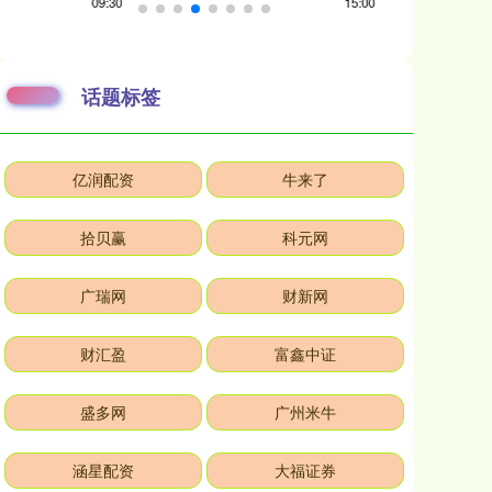
话题标签
亿润配资
牛来了
拾贝赢
科元网
广瑞网
财新网
财汇盈
富鑫中证
盛多网
广州米牛
涵星配资
大福证券