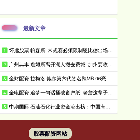
最新文章
怀远股票 帕森斯: 常规赛必须限制恩比德出场时间 打40场&每场25分钟就行了
1
广州典丰 詹姆斯离开湖人搬去费城! 加州要收亿万富翁税, 搬走也白搭?
2
金财配资 拉梅洛·鲍尔第六代签名鞋MB.06亮相 首发配色将于近日小面积发售
3
全电配资 追梦一句话捅破窗户纸: 老詹这辈子都不会穿勇士球衣
4
中期国际 石油石化行业资金流出榜：中国海油等5股净流出资金超5000万元
5
股票配资网站