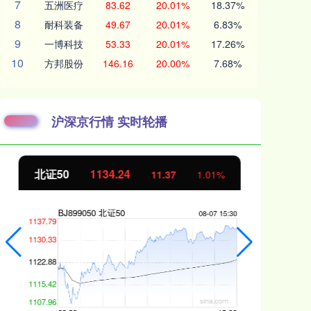
7
五洲医疗
83.62
20.01%
18.37%
8
耐科装备
49.67
20.01%
6.83%
9
一博科技
53.33
20.01%
17.26%
10
方邦股份
146.16
20.00%
7.68%
沪深京行情 实时轮播
北证50
1134.24
创
11.37
1.01%