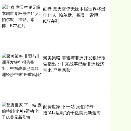
红盘 意天空评无缘本届世界杯最
佳11人: 帕尔默、福登、索博、
K77在列
聚美策略 非盟与非洲开发银行报
告指出：中东战事已给非洲经济
带来“严重风险”
配资世家 下一站 庞伯特剑
指“AI+运动”的千亿美元新蓝海