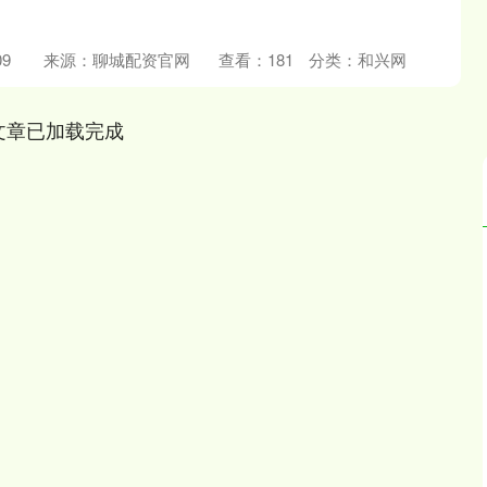
9
来源：聊城配资官网
查看：
181
分类：
和兴网
文章已加载完成
沪深300
4694.44
.42%
43.13
0.93%