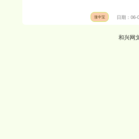
日期：06-0
涨中宝
和兴网
深证成指
14311.01
.68
1.02%
200.89
1