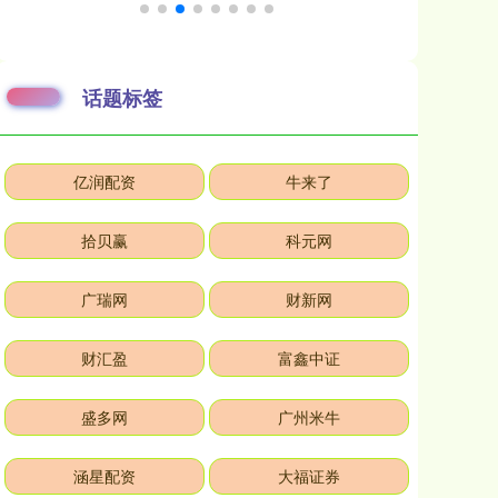
话题标签
亿润配资
牛来了
拾贝赢
科元网
广瑞网
财新网
财汇盈
富鑫中证
盛多网
广州米牛
涵星配资
大福证券