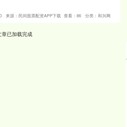
0
来源：民间股票配资APP下载
查看：
86
分类：
和兴网
文章已加载完成
深证成指
14311.01
02%
200.89
1.42%