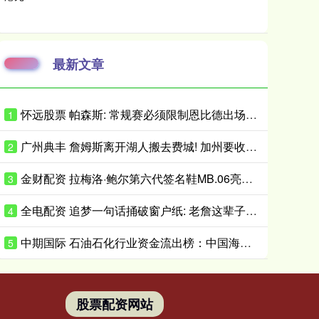
最新文章
怀远股票 帕森斯: 常规赛必须限制恩比德出场时间 打40场&每场25分钟就行了
1
广州典丰 詹姆斯离开湖人搬去费城! 加州要收亿万富翁税, 搬走也白搭?
2
金财配资 拉梅洛·鲍尔第六代签名鞋MB.06亮相 首发配色将于近日小面积发售
3
全电配资 追梦一句话捅破窗户纸: 老詹这辈子都不会穿勇士球衣
4
中期国际 石油石化行业资金流出榜：中国海油等5股净流出资金超5000万元
5
股票配资网站