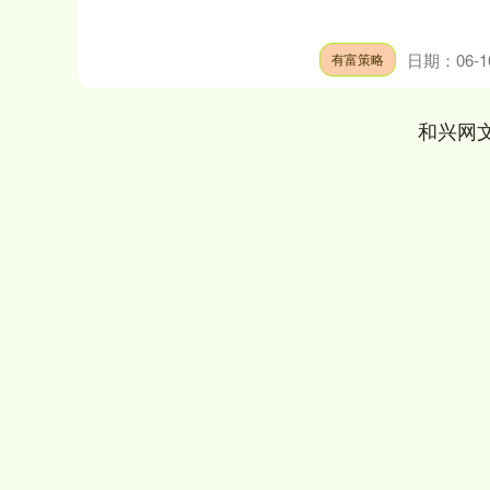
日期：06-1
有富策略
和兴网
上证指数
3940.04
.40
2.13%
39.68
1.