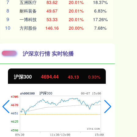
7
五洲医疗
83.62
20.01%
18.37%
8
耐科装备
49.67
20.01%
6.83%
9
一博科技
53.33
20.01%
17.26%
10
方邦股份
146.16
20.00%
7.68%
沪深京行情 实时轮播
沪深300
4694.44
北
43.13
0.93%