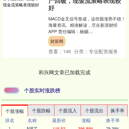
产回暖，现金流策略表现较
好
MACD金叉信号形成，这些股涨势不错！
海量资讯、精准解读，尽在新浪财经
APP 责任编辑：杨赐....
财新网
查看：
146
分类：
专业配资服务
和兴网文章已加载完成
个股实时涨跌榜
个股跌幅
个股流入
个股流出
换手率
个股涨幅
排名
名称
最新价
涨幅
换手率
1
N展芯
116.52
396.89%
79.39%