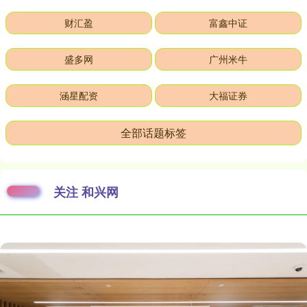
财汇盈
富鑫中证
盛多网
广州米牛
涵星配资
大福证券
全部话题标签
关注 和兴网