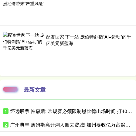
配资世家 下一站 庞伯特剑指“AI+运动”的千
亿美元新蓝海
最新文章
怀远股票 帕森斯: 常规赛必须限制恩比德出场时间 打40场&每场25分钟就行了
1
广州典丰 詹姆斯离开湖人搬去费城! 加州要收亿万富翁税, 搬走也白搭?
2