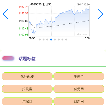
话题标签
亿润配资
牛来了
拾贝赢
科元网
广瑞网
财新网