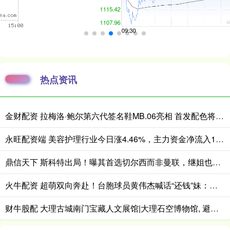
热点资讯
金财配资 拉梅洛·鲍尔第六代签名鞋MB.06亮相 首发配色将于近日小面积发售
永旺配资端 美容护理行业今日涨4.46%，主力资金净流入1.07亿元
鼎信天下 斯科特出局！曝其首选切尔西而非曼联，继姐也无法说服他向往红魔
火牛配资 超萌双向奔赴！台胞球员黄伟杰喊话“还钱”妹：进球了希望她开心！
财牛股配 大理古城南门宝藏人文展馆|大理石空博物馆, 避暑研学拍照一站式打卡