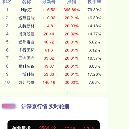
排名
名称
最新价
涨幅
换手率
1
N展芯
116.52
396.89%
79.39%
2
锐翔智能
110.02
20.21%
16.80%
3
志特新材
14.8
20.03%
14.18%
4
博腾股份
20.44
20.02%
14.77%
5
近岸蛋白
46.72
20.01%
5.62%
6
毕得医药
61.6
20.01%
6.12%
7
五洲医疗
83.62
20.01%
18.37%
8
耐科装备
49.67
20.01%
6.83%
9
一博科技
53.33
20.01%
17.26%
10
方邦股份
146.16
20.00%
7.68%
沪深京行情 实时轮播
创业板指
3563.12
基
47.56
1.35%