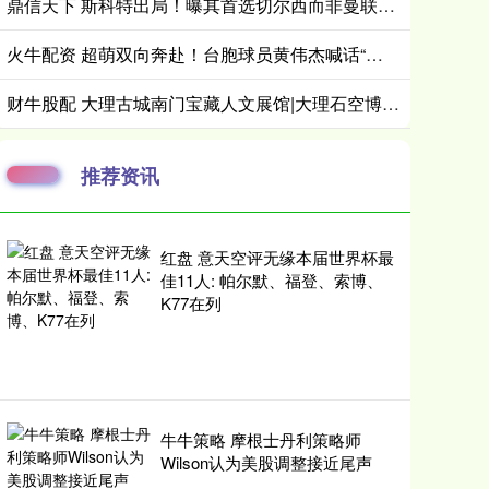
鼎信天下 斯科特出局！曝其首选切尔西而非曼联，继姐也无法说服他向往红魔
火牛配资 超萌双向奔赴！台胞球员黄伟杰喊话“还钱”妹：进球了希望她开心！
财牛股配 大理古城南门宝藏人文展馆|大理石空博物馆, 避暑研学拍照一站式打卡
推荐资讯
红盘 意天空评无缘本届世界杯最
佳11人: 帕尔默、福登、索博、
K77在列
牛牛策略 摩根士丹利策略师
Wilson认为美股调整接近尾声