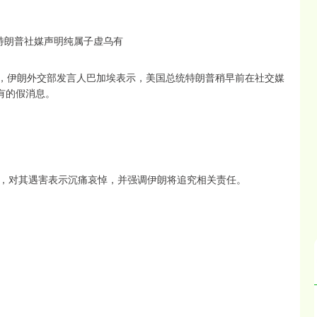
道，伊朗外交部发言人巴加埃表示，美国总统特朗普稍早前在社交媒
有的假消息。
，对其遇害表示沉痛哀悼，并强调伊朗将追究相关责任。
北证50
1134.24
3%
11.37
1.01%