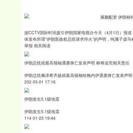
据CCTV国际时讯援引伊朗国家电视台今天（4月1日）报
体发布所谓“伊朗新政权总统请求停火”的声明，纯属子虚乌
举报 相关阅读
伊朗总统就最高领袖遇袭身亡发表声明 称将追究相关责任
伊朗总统佩泽希齐扬就最高领袖哈梅内伊遇袭身亡发表声明
232 03-01 17:16
伊朗发生5.1级地震
伊朗发生5.1级地震
114 01-23 19:44
沪深300
4694.44
0.89
1.42%
43.13
0.9