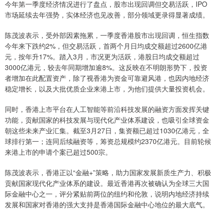
今年第一季度经济情况进行了盘点，股市出现回调但交易活跃，IPO
市场延续去年强势，实体经济也见改善，部分领域更录得显著成绩。
陈茂波表示，受外部因素拖累，一季度香港股市出现回调，恒生指数
今年来下跌约2%，但交易活跃，首两个月日均成交额超过2600亿港
元，按年升17%。踏入3月，市况更为活跃，港股日均成交额超过
3000亿港元，较去年同期增加逾8%。这反映在不明朗形势下，投资
者增加在此配置资产，除了视香港为资金可靠避风港，也因内地经济
稳定增长，以及大批优质企业来港上市，为他们提供大量投资机会。
同时，香港上市平台在人工智能等前沿科技发展的融资方面发挥关键
功能，贡献国家的科技发展与现代化产业体系建设，也吸引全球资金
朝这些未来产业汇集。截至3月27日，集资额已超过1030亿港元，全
球排行第一；连同后续融资等，筹资总规模约2370亿港元。目前轮候
来港上市的申请个案已超过500宗。
陈茂波表示，香港正以“金融+”策略，助力国家发展新质生产力、积极
贡献国家现代化产业体系的建设。最近香港再次被确认为全球三大国
际金融中心之一，评分紧贴前两位的纽约和伦敦，说明内地经济持续
发展和国家对香港的强大支持是香港国际金融中心地位的最大底气。