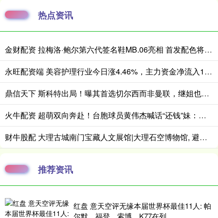
热点资讯
金财配资 拉梅洛·鲍尔第六代签名鞋MB.06亮相 首发配色将于近日小面积发售
永旺配资端 美容护理行业今日涨4.46%，主力资金净流入1.07亿元
鼎信天下 斯科特出局！曝其首选切尔西而非曼联，继姐也无法说服他向往红魔
火牛配资 超萌双向奔赴！台胞球员黄伟杰喊话“还钱”妹：进球了希望她开心！
财牛股配 大理古城南门宝藏人文展馆|大理石空博物馆, 避暑研学拍照一站式打卡
推荐资讯
红盘 意天空评无缘本届世界杯最佳11人: 帕
尔默、福登、索博、K77在列