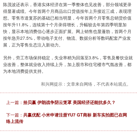
陈茂波还表示，香港实体经济在第一季整体也见改善，部分领域更录
得显著成绩。今年首两个月商品出口货值按年上升接近三成，表现理
想。零售市道复苏的基础已相当明显，今年首两个月零售总销货价值
按年升11.8%，连续第十个月录得增长，升幅较去年第四季明显加
快，显示本地消费信心逐步正面扩展。网上销售也显蓬勃，首两个月
按年急升27.5%，带动电子支付、物流、数据分析等数码配套产业发
展，正为零售生态注入新动力。
另外，劳工市场保持稳定，失业率稍为回落至3.8%，零售及餐饮业就
业改善，整体就业收入持续上升，加上股市和住宅楼市气氛改善，都
为本地消费提供支持。
和兴网提示：文章来自网络，不代表本站观点。
上一篇：
拾贝赢 伊朗战争阴云笼罩 美国经济还能抗多久？
下一篇：
共赢优配 小米申请注册YU7 GT商标 新车实拍图已在网
络上流传