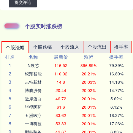
提交评论
个股实时涨跌榜
个股跌幅
个股流入
个股流出
换手率
个股涨幅
排名
名称
最新价
涨幅
换手率
1
N展芯
116.52
396.89%
79.39%
2
锐翔智能
110.02
20.21%
16.80%
3
志特新材
14.8
20.03%
14.18%
4
博腾股份
20.44
20.02%
14.77%
5
近岸蛋白
46.72
20.01%
5.62%
6
毕得医药
61.6
20.01%
6.12%
7
五洲医疗
83.62
20.01%
18.37%
8
一博科技
53.33
20.01%
17.26%
9
耐科装备
49.67
20.01%
6.83%