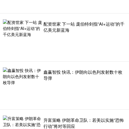
配资世家 下一站 庞伯特剑指“AI+运动”的千
亿美元新蓝海
鑫赢智投 快讯：伊朗向以色列发射数十枚
导弹
升富策略 伊朗革命卫队：若美以实施“恐怖
行动”将对等回应