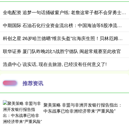
全电配资 追梦一句话捅破窗户纸: 老詹这辈子都不会穿勇士球衣
中期国际 石油石化行业资金流出榜：中国海油等5股净流出资金超5000万元
科创之星 26岁哈兰德晒“维京头盔”出海庆生照！贝林厄姆留言“表白”引围观
联华证券 厦门队昨晚2比1战胜宁德队 闽超常规赛至此收官
浩鼎中心 说实话, 现在去旅游, 已经没有任何意义了!
推荐资讯
聚美策略 非盟与非洲开发银行报告指出：
中东战事已给非洲经济带来“严重风险”