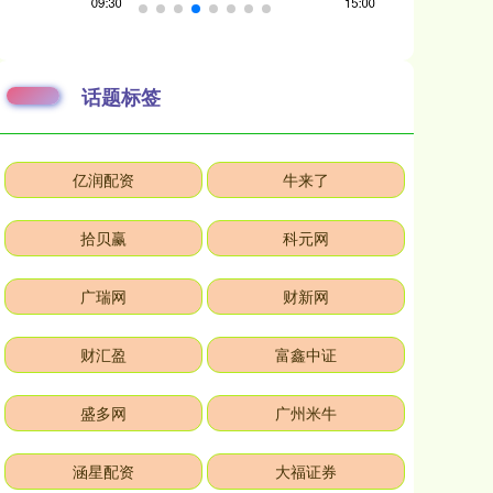
话题标签
亿润配资
牛来了
拾贝赢
科元网
广瑞网
财新网
财汇盈
富鑫中证
盛多网
广州米牛
涵星配资
大福证券