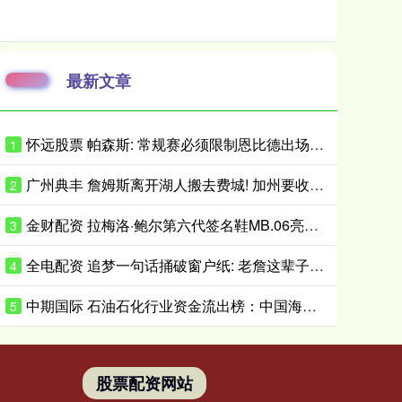
最新文章
怀远股票 帕森斯: 常规赛必须限制恩比德出场时间 打40场&每场25分钟就行了
1
广州典丰 詹姆斯离开湖人搬去费城! 加州要收亿万富翁税, 搬走也白搭?
2
金财配资 拉梅洛·鲍尔第六代签名鞋MB.06亮相 首发配色将于近日小面积发售
3
全电配资 追梦一句话捅破窗户纸: 老詹这辈子都不会穿勇士球衣
4
中期国际 石油石化行业资金流出榜：中国海油等5股净流出资金超5000万元
5
股票配资网站