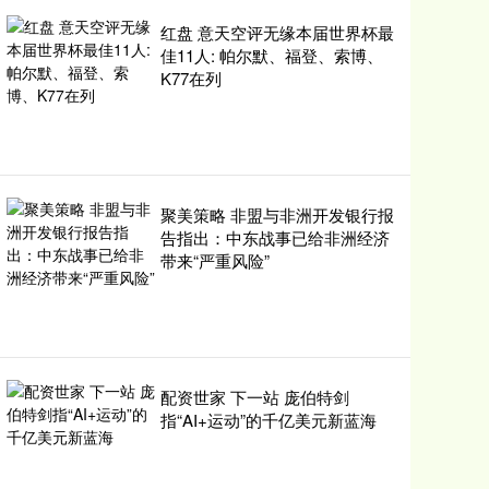
红盘 意天空评无缘本届世界杯最
佳11人: 帕尔默、福登、索博、
K77在列
聚美策略 非盟与非洲开发银行报
告指出：中东战事已给非洲经济
带来“严重风险”
配资世家 下一站 庞伯特剑
指“AI+运动”的千亿美元新蓝海