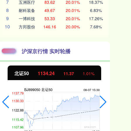
7
五洲医疗
83.62
20.01%
18.37%
8
耐科装备
49.67
20.01%
6.83%
9
一博科技
53.33
20.01%
17.26%
10
方邦股份
146.16
20.00%
7.68%
沪深京行情 实时轮播
北证50
1134.24
创
11.37
1.01%