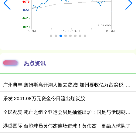
热点资讯
广州典丰 詹姆斯离开湖人搬去费城! 加州要收亿万富翁税, 搬走也白搭?
乐发 2041.08万元资金今日流出煤炭股
全民配资 死亡之组？亚运会男足抽签出炉：国足与伊朗朝鲜同组！将战阿联酋
港盛国际 台胞球员黄伟杰连场进球！黄伟杰：更融入球队了