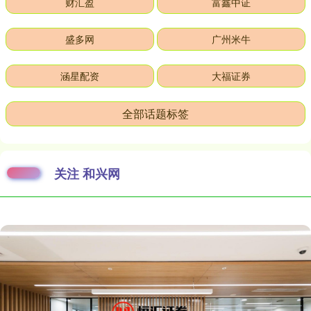
财汇盈
富鑫中证
盛多网
广州米牛
涵星配资
大福证券
全部话题标签
关注 和兴网