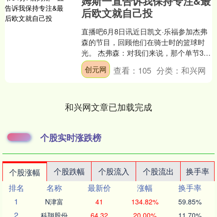
姆斯一直告诉我保持专注&最
后欧文就自己投
直播吧6月8日讯近日凯文·乐福参加杰弗
森的节目，回顾他们在骑士时的篮球时
光。 杰弗森：对我们来说，那个单节34
分的时刻感觉是你应得的。那个至今仍
创元网
查看：
105
分类：
和兴网
让人难忘的时刻是....
和兴网文章已加载完成
个股实时涨跌榜
个股跌幅
个股流入
个股流出
换手率
个股涨幅
排名
名称
最新价
涨幅
换手率
1
N津富
41
134.82%
59.85%
2
科翔股份
64.32
20.00%
11.70%