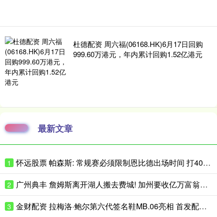
杜德配资 周六福(06168.HK)6月17日回购
999.60万港元，年内累计回购1.52亿港元
最新文章
怀远股票 帕森斯: 常规赛必须限制恩比德出场时间 打40场&每场25分钟就行了
1
广州典丰 詹姆斯离开湖人搬去费城! 加州要收亿万富翁税, 搬走也白搭?
2
金财配资 拉梅洛·鲍尔第六代签名鞋MB.06亮相 首发配色将于近日小面积发售
3