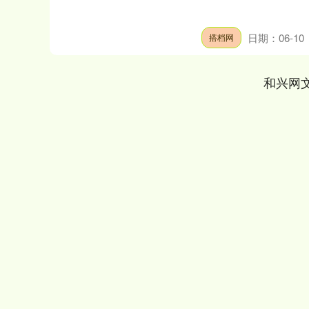
日期：06-10
搭档网
和兴网
上证指数
3892.95
0.44%
14.52
0.37%