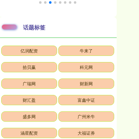
话题标签
亿润配资
牛来了
拾贝赢
科元网
广瑞网
财新网
财汇盈
富鑫中证
盛多网
广州米牛
涵星配资
大福证券