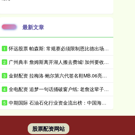
最新文章
怀远股票 帕森斯: 常规赛必须限制恩比德出场时间 打40场&每场25分钟就行了
1
广州典丰 詹姆斯离开湖人搬去费城! 加州要收亿万富翁税, 搬走也白搭?
2
金财配资 拉梅洛·鲍尔第六代签名鞋MB.06亮相 首发配色将于近日小面积发售
3
全电配资 追梦一句话捅破窗户纸: 老詹这辈子都不会穿勇士球衣
4
中期国际 石油石化行业资金流出榜：中国海油等5股净流出资金超5000万元
5
股票配资网站