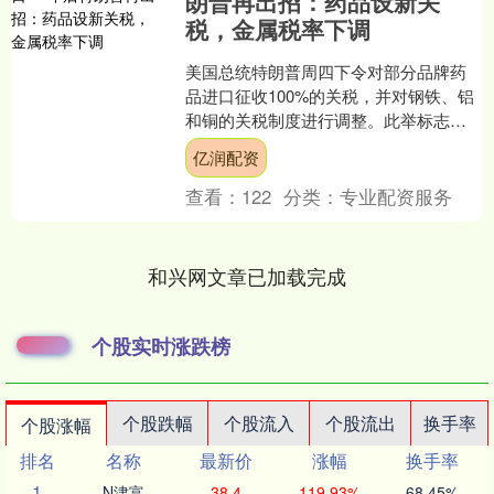
朗普再出招：药品设新关
税，金属税率下调
美国总统特朗普周四下令对部分品牌药
品进口征收100%的关税，并对钢铁、铝
和铜的关税制度进行调整。此举标志着
他的政府试图走出一年前宣布、但随后
亿润配资
全面受挫的全球性高关....
查看：
122
分类：
专业配资服务
和兴网文章已加载完成
个股实时涨跌榜
个股跌幅
个股流入
个股流出
换手率
个股涨幅
排名
名称
最新价
涨幅
换手率
1
N津富
38.4
119.93%
68.45%