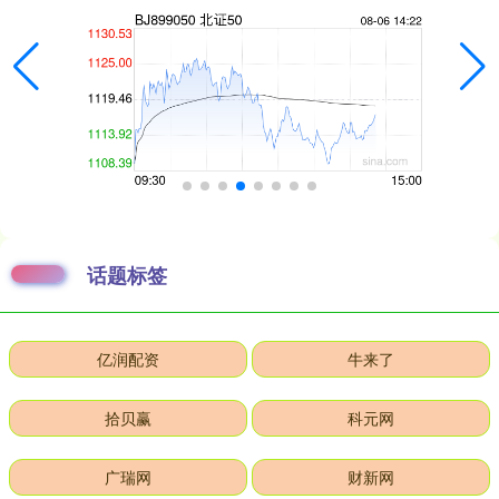
话题标签
亿润配资
牛来了
拾贝赢
科元网
广瑞网
财新网