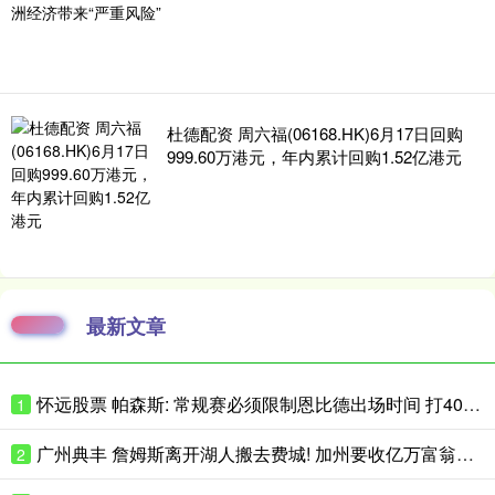
杜德配资 周六福(06168.HK)6月17日回购
999.60万港元，年内累计回购1.52亿港元
最新文章
怀远股票 帕森斯: 常规赛必须限制恩比德出场时间 打40场&每场25分钟就行了
1
广州典丰 詹姆斯离开湖人搬去费城! 加州要收亿万富翁税, 搬走也白搭?
2