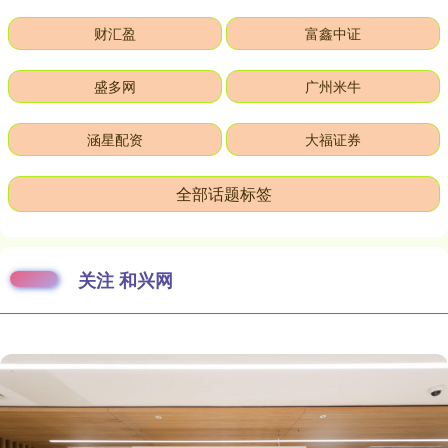
财汇盈
富鑫中证
盛多网
广州米牛
涵星配资
大福证券
全部话题标签
关注 和兴网