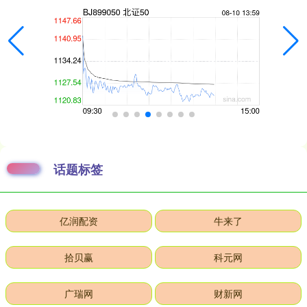
话题标签
亿润配资
牛来了
拾贝赢
科元网
广瑞网
财新网