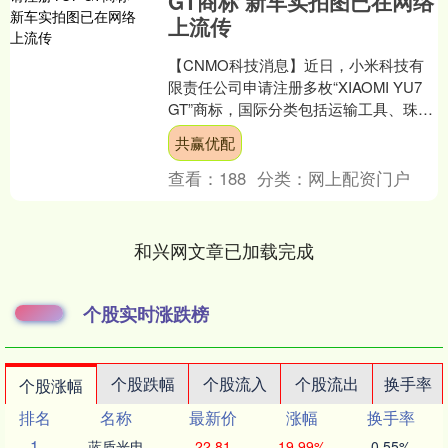
GT商标 新车实拍图已在网络
上流传
【CNMO科技消息】近日，小米科技有
限责任公司申请注册多枚“XIAOMI YU7
GT”商标，国际分类包括运输工具、珠宝
钟表等，当前商标状态均为等待实质审
共赢优配
查。 ....
查看：
188
分类：
网上配资门户
和兴网文章已加载完成
个股实时涨跌榜
个股跌幅
个股流入
个股流出
换手率
个股涨幅
排名
名称
最新价
涨幅
换手率
1
蓝盾光电
22.81
19.99%
0.55%