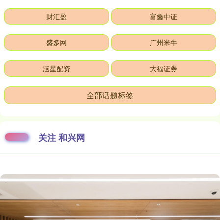
财汇盈
富鑫中证
盛多网
广州米牛
涵星配资
大福证券
全部话题标签
关注 和兴网