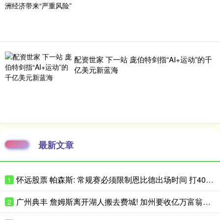
配资世家 下一站 庞伯特剑指“AI+运动”的千
亿美元新蓝海
最新文章
怀远股票 帕森斯: 常规赛必须限制恩比德出场时间 打40场&每场25分钟就行了
1
广州典丰 詹姆斯离开湖人搬去费城! 加州要收亿万富翁税, 搬走也白搭?
2