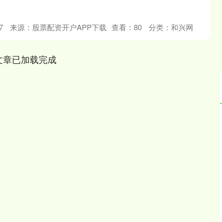
7
来源：股票配资开户APP下载
查看：
80
分类：
和兴网
文章已加载完成
深证成指
14296.54
38%
186.42
1.32%