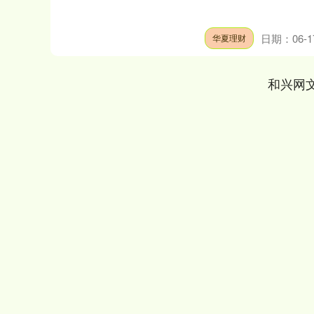
日期：06-1
华夏理财
和兴网
上证指数
3915.23
00
1.27%
14.88
0.