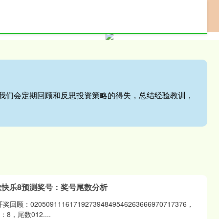
网上配资门户
专业配资服务
股票配资网站
站,我们会定期回顾和反思投资策略的得失，总结经验教训，
白秋快乐8预测奖号：奖号尾数分析
回顾：0205091116171927394849546263666970717376，
，尾数012....