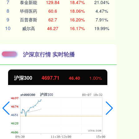
7
泰金新能
129.84
18.47%
21.04%
8
毕得医药
60.6
18.06%
4.47%
9
百普赛斯
62.7
16.20%
7.91%
10
威尔高
46.27
16.17%
19.99%
沪深京行情 实时轮播
沪深300
4697.71
北
46.40
1.00%