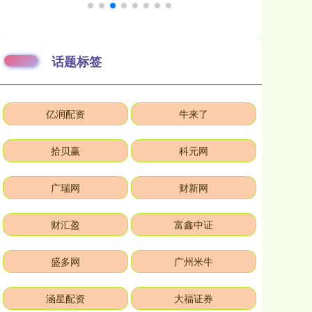
话题标签
亿润配资
牛来了
拾贝赢
科元网
广瑞网
财新网
财汇盈
富鑫中证
盛多网
广州米牛
涵星配资
大福证券