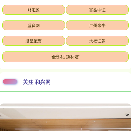
财汇盈
富鑫中证
盛多网
广州米牛
涵星配资
大福证券
全部话题标签
关注 和兴网