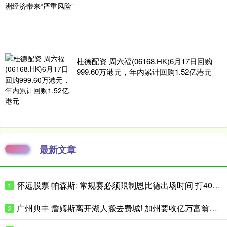
杜德配资 周六福(06168.HK)6月17日回购
999.60万港元，年内累计回购1.52亿港元
最新文章
怀远股票 帕森斯: 常规赛必须限制恩比德出场时间 打40场&每场25分钟就行了
1
广州典丰 詹姆斯离开湖人搬去费城! 加州要收亿万富翁税, 搬走也白搭?
2