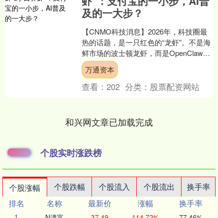
虾”：支付宝的一小步，AI普
及的一大步？
【CNMO科技消息】2026年，科技圈最
热的话题，是一只红色的“龙虾”。不是海
鲜市场的波士顿龙虾，而是OpenClaw
——一个因官方红色图标酷似龙虾而被
万通资本
网友冠名....
查看：
202
分类：
股票配资网站
和兴网文章已加载完成
个股实时涨跌榜
个股跌幅
个股流入
个股流出
换手率
个股涨幅
排名
名称
最新价
涨幅
换手率
1
N津富
37.49
114.72%
77.46%