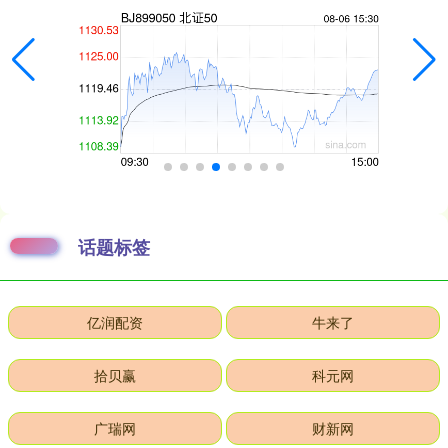
话题标签
亿润配资
牛来了
拾贝赢
科元网
广瑞网
财新网