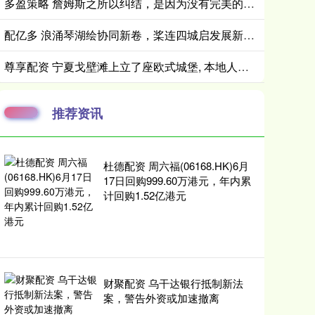
多盈策略 詹姆斯之所以纠结，是因为没有完美的选择
配亿多 浪涌琴湖绘协同新卷，桨连四城启发展新篇｜2026 全国桨板 U 系列赛暨长三角城市联赛桨板公开赛（常熟站）收官
尊享配资 宁夏戈壁滩上立了座欧式城堡, 本地人婚纱照都去那儿拍
推荐资讯
杜德配资 周六福(06168.HK)6月
17日回购999.60万港元，年内累
计回购1.52亿港元
财聚配资 乌干达银行抵制新法
案，警告外资或加速撤离