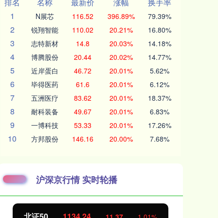
排名
名称
最新价
涨幅
换手率
1
N展芯
116.52
396.89%
79.39%
2
锐翔智能
110.02
20.21%
16.80%
3
志特新材
14.8
20.03%
14.18%
4
博腾股份
20.44
20.02%
14.77%
5
近岸蛋白
46.72
20.01%
5.62%
6
毕得医药
61.6
20.01%
6.12%
7
五洲医疗
83.62
20.01%
18.37%
8
耐科装备
49.67
20.01%
6.83%
9
一博科技
53.33
20.01%
17.26%
10
方邦股份
146.16
20.00%
7.68%
沪深京行情 实时轮播
创业板指
3563.12
47.56
1.35%