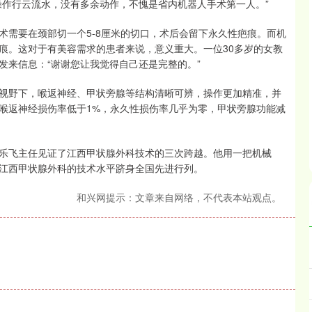
操作行云流水，没有多余动作，不愧是省内机器人手术第一人。”
术需要在颈部切一个5-8厘米的切口，术后会留下永久性疤痕。而机
痕。这对于有美容需求的患者来说，意义重大。一位30多岁的女教
发来信息：“谢谢您让我觉得自己还是完整的。”
视野下，喉返神经、甲状旁腺等结构清晰可辨，操作更加精准，并
喉返神经损伤率低于1%，永久性损伤率几乎为零，甲状旁腺功能减
乐飞主任见证了江西甲状腺外科技术的三次跨越。他用一把机械
江西甲状腺外科的技术水平跻身全国先进行列。
和兴网提示：文章来自网络，不代表本站观点。