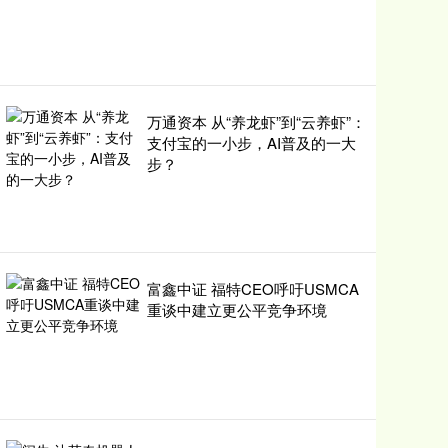
万通资本 从“养龙虾”到“云养虾”：
支付宝的一小步，AI普及的一大
步？
富鑫中证 福特CEO呼吁USMCA
重谈中建立更公平竞争环境