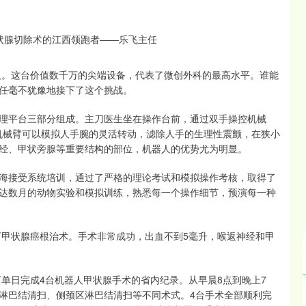
器人。这台价值数千万的尖端设备，代表了微创外科的最高水平。谁能
任毫不犹豫地接下了这个挑战。
理平台三部分组成。主刀医生坐在操作台前，通过双手操控机械
。机械臂可以模拟人手腕的灵活转动，滤除人手的生理性震颤，在狭小
经、甲状旁腺等重要结构的部位，机器人的优势尤为明显。
海接受系统培训，通过了严格的理论考试和模拟操作考核，取得了
达数月的动物实验和模拟训练，熟悉每一个操作细节，预演每一种
下甲状腺癌根治术。手术非常成功，出血不到5毫升，喉返神经和甲
下单日完成4台机器人甲状腺手术的省内纪录。从早晨8点到晚上7
淋巴结清扫、侧颈区淋巴结清扫等不同术式。4台手术全部顺利完
北证50
1134.24
3
0.93%
11.37
1.01%