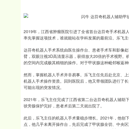
2019年，江西省肿瘤医院引进了全省首台达芬奇手术机
率先掌握这项技术，谁就能站在学科发展的最前沿。乐飞主
达芬奇机器人手术系统由医生操作台、患者手术车和影像处
臂，双眼注视3D高清显示器，获得放大20倍的手术视野
的空间内完成极其精细的操作。对于甲状腺这种毗邻喉返神
然而，掌握机器人手术并非易事。乐飞主任先后赴北京、上
机器人手术操作资质。回到医院后，他又带领团队进行了长
可能出现的突发情况。
2021年，乐飞主任完成了江西省第二台达芬奇机器人辅助
状旁腺保护完好，患者术后第二天就出院了。
此后，乐飞主任的机器人手术量稳步增长。2021年，他创
点，他几乎未离开操作台，先后完成了甲状腺全切、中央区
1
沪深300
4694.44
200.89
1.42%
43.1