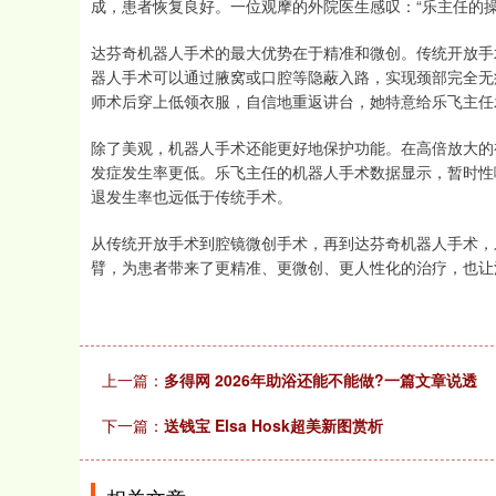
成，患者恢复良好。一位观摩的外院医生感叹：“乐主任的
达芬奇机器人手术的最大优势在于精准和微创。传统开放手
器人手术可以通过腋窝或口腔等隐蔽入路，实现颈部完全无
师术后穿上低领衣服，自信地重返讲台，她特意给乐飞主任
除了美观，机器人手术还能更好地保护功能。在高倍放大的
发症发生率更低。乐飞主任的机器人手术数据显示，暂时性
退发生率也远低于传统手术。
从传统开放手术到腔镜微创手术，再到达芬奇机器人手术，
臂，为患者带来了更精准、更微创、更人性化的治疗，也让
上一篇：
多得网 2026年助浴还能不能做?一篇文章说透
下一篇：
送钱宝 Elsa Hosk超美新图赏析