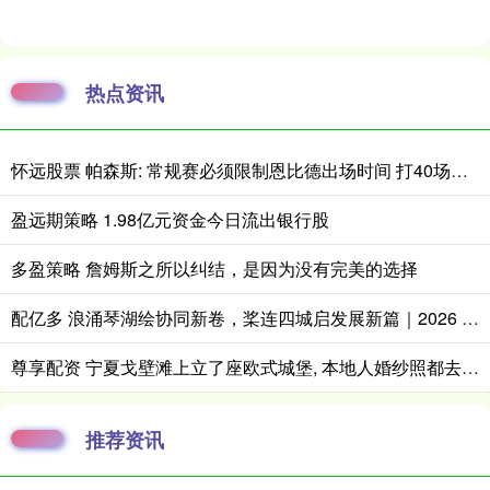
热点资讯
怀远股票 帕森斯: 常规赛必须限制恩比德出场时间 打40场&每场25分钟就行了
盈远期策略 1.98亿元资金今日流出银行股
多盈策略 詹姆斯之所以纠结，是因为没有完美的选择
配亿多 浪涌琴湖绘协同新卷，桨连四城启发展新篇｜2026 全国桨板 U 系列赛暨长三角城市联赛桨板公开赛（常熟站）收官
尊享配资 宁夏戈壁滩上立了座欧式城堡, 本地人婚纱照都去那儿拍
推荐资讯