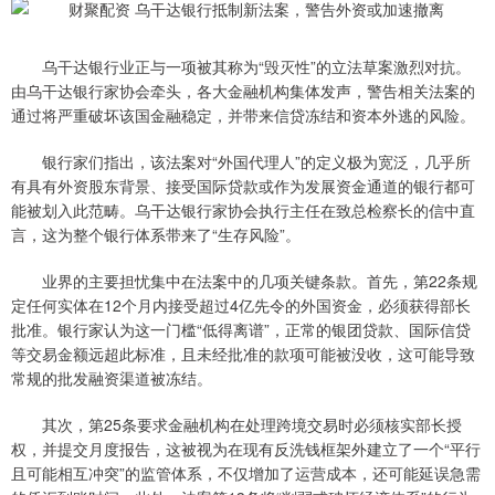
乌干达银行业正与一项被其称为“毁灭性”的立法草案激烈对抗。
由乌干达银行家协会牵头，各大金融机构集体发声，警告相关法案的
通过将严重破坏该国金融稳定，并带来信贷冻结和资本外逃的风险。
银行家们指出，该法案对“外国代理人”的定义极为宽泛，几乎所
有具有外资股东背景、接受国际贷款或作为发展资金通道的银行都可
能被划入此范畴。乌干达银行家协会执行主任在致总检察长的信中直
言，这为整个银行体系带来了“生存风险”。
业界的主要担忧集中在法案中的几项关键条款。首先，第22条规
定任何实体在12个月内接受超过4亿先令的外国资金，必须获得部长
批准。银行家认为这一门槛“低得离谱”，正常的银团贷款、国际信贷
等交易金额远超此标准，且未经批准的款项可能被没收，这可能导致
常规的批发融资渠道被冻结。
其次，第25条要求金融机构在处理跨境交易时必须核实部长授
权，并提交月度报告，这被视为在现有反洗钱框架外建立了一个“平行
且可能相互冲突”的监管体系，不仅增加了运营成本，还可能延误急需