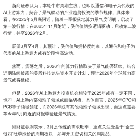
浙商证券认为，本轮牛市周期主线，也即以通信和电子为代表的
AI上游算力，契合了景气驱动的产业趋势投资的季节规律。具体来
看，在2025年5月底附近，随着一季报落地算力景气度明朗，启动了
第一波行情；在2025年11月附近，受估值切换逻辑驱动，启动第二波
行情，并至2026年2月。
展望3月至4月，其预计，受估值和拥挤度约束，以通信和电子为
代表的AI上游算力或有阶段性高波动。
然而，震荡之后，2026年的算力行情取决于景气能否延续。结合
近期陆续披露的美股科技龙头资本开支计划，预计2026年全球算力高
景气或将延续。
但是，2026年AI上游算力投资机会相较于2025年或有一定不同，
也即，AI上游内部领涨子领域或面临切换。具体而言，2025年CPO和
PCB等子领域领涨，而2026年或有其他领涨子领域出现，而这点需要
等今年5月附近的财报季验证景气情况。
湘财证券则表示，3月是传统的需求旺季，重点关注受益于“金三
银四”旺季涨价的周期板块，如与开工密切相关的周期品。