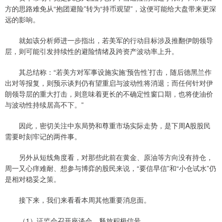
方的思路难免从“抱团避险”转为“持币观望”，这便可能给大盘带来更深
远的影响。
就如该分析师进一步指出，若美军的行动目标涉及推翻伊朗领导
层，则可能引发持续性的避险情绪及跨资产波动率上升。
其总结称：“若美方对军事设施实施‘预告性’打击，随后德黑兰作
出对等报复，则预示谈判仍有望重启与波动性将消退；而任何针对伊
朗领导层的重大打击，则意味着更长的不确定性窗口期，也将使油价
与波动性持续居高不下。”
因此，密切关注中东局势和尊重市场实际走势，是下周A股股民
需要时刻牢记的两件事。
另外从短线角度看，对那些此前在黄金、原油等方向没有持仓，
周一又心痒难耐、想参与博弈的股民来说，“要信早信”和“小仓试水”仍
是相对稳妥之策。
接下来，我们来看看本周其他重要消息面。
（1）证监会召开座谈会，释放积极信号