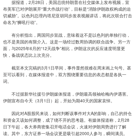
据报道，2月28日，美国总统特朗普在社交媒体上发布视频，宣
布美军已对伊朗展开“重大作战行动”，目标是“消除伊朗政权构成的迫
切威胁”。以色列总理内塔尼亚胡同步发表视频讲话，将此次联合打击
命名为“狮吼行动”。
有分析指出，两国同步宣战，意味着这不是以色列的单独行动，
也不是美国的有限介入。这是一场经过数周协调的联合战争。另一方
面，与2025年6月的“12天战争”相比，伊朗这次的反应速度明显更
快，备战状态比上次充分。
截至本文完稿的3月1日早间，事件显然很难在周末画上句号。甚
至可以看到，在媒体报道中，双方围绕重要信息的表态都是各执一
词。
不过据新华社援引伊朗媒体报道，伊朗最高领袖哈梅内伊遇害。
伊朗宣布自今天（3月1日）起，开始为期40天的国家哀悼。
因此对A股股民来说，如何判断该事件对大A的影响，自己的持仓
和资金又该如何调整，成了绕不开的思考题。有媒体报道称，2月28
日下午起，各大券商密集召开电话会议，火速对伊朗局势进行了解
读。其中，东方证券一场会议更是吸引超2000人参与，瞬间满员。