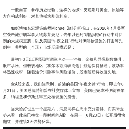
一般而言，参考历史经验，这样的地缘冲突短期对黄金、原油等
方向构成利好，对其他板块则偏利空。
如彭博知名宏观策略师Michael Ball分析指出，在2020年1月美军
空袭击毙伊朗军事人物苏莱曼尼，去年以色列“崛起雄狮”行动中对伊
朗的大规模空袭，以及美国“午夜之锤”行动对伊朗核设施的打击等先
例中，典型的（全球）市场反应模式是：
最初1-3天出现强烈的避险冲动——油价、金价和恐慌指数攀升，
股市承压。但若该地区（霍尔木兹海峡周边）航运保持畅通，波动率
将迅速收窄，随着油价消除事件风险溢价，股市随后将收复失地。
拿A股来说，我们注意到，前述的美国“午夜之锤”行动，即去年6
月21日，美国总统特朗普在社交媒体上宣布，美国已完成对伊朗福尔
多、纳坦兹和伊斯法罕三处核设施的袭击。
当天恰好也是一个星期六，消息同样在周末充分发酵。而实际走
势来看，此前已横盘一段时间的A股，在周一（6月23日）低开后很快
翻红，并连续3天强势反弹。