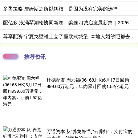
多盈策略 詹姆斯之所以纠结，是因为没有完美的选择
配亿多 浪涌琴湖绘协同新卷，桨连四城启发展新篇｜2026 全国桨板 U 系列赛暨长三角城市联赛桨板公开赛（常熟站）收官
尊享配资 宁夏戈壁滩上立了座欧式城堡, 本地人婚纱照都去那儿拍
推荐资讯
杜德配资 周六福(06168.HK)6月17日回购
999.60万港元，年内累计回购1.52亿港元
万通资本 从“养龙虾”到“云养虾”：支付宝的
一小步，AI普及的一大步？